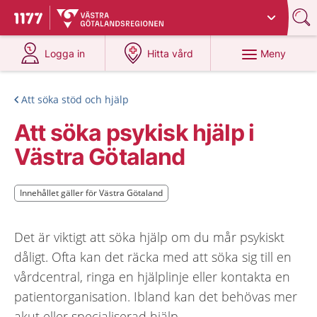
Du har valt region
Västra Götaland
.
Till startsidan för 1177
på 1177.se
på 1177.se
Meny
Logga in
Hitta vård
Att söka stöd och hjälp
Att söka psykisk hjälp i
Västra Götaland
Innehållet gäller för Västra Götaland
Innehållet gäller för Västra Götaland
Det är viktigt att söka hjälp om du mår psykiskt
dåligt. Ofta kan det räcka med att söka sig till en
vårdcentral, ringa en hjälplinje eller kontakta en
patientorganisation. Ibland kan det behövas mer
akut eller specialiserad hjälp.