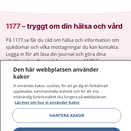
1177
–
tryggt om din hälsa och vård
På 1177.se får du råd om hälsa och information om
sjukdomar och vilka mottagningar du kan kontakta.
Logga in för att läsa din journal och göra dina
vårdärenden. Ring telefonnummer 1177 för
sjukvårdsrådgivning dygnet runt.
Den här webbplatsen använder
1177 ger dig råd när du vill må bättre.
kakor
Vi använder kakor, cookies, för att ge dig en förbättrad
upplevelse, sammanställa statistik och för att viss
nödvändig funktionalitet ska fungera på webbplatsen.
Läs mer om hur vi använder kakor
Visa inn
1177 på flera språk
HANTERA KAKOR
Visa inn
Om 1177