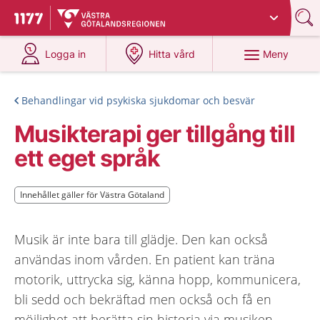
Du har valt region
Västra Götaland
.
Till startsidan för 1177
på 1177.se
på 1177.se
Meny
Logga in
Hitta vård
Behandlingar vid psykiska sjukdomar och besvär
Musikterapi ger tillgång till
ett eget språk
Innehållet gäller för Västra Götaland
Innehållet gäller för Västra Götaland
Musik är inte bara till glädje. Den kan också
användas inom vården. En patient kan träna
motorik, uttrycka sig, känna hopp, kommunicera,
bli sedd och bekräftad men också och få en
möjlighet att berätta sin historia via musiken.