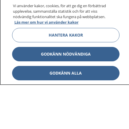
sjukvårdsrådgivning dygnet runt.
Vi använder kakor, cookies, för att ge dig en förbättrad
1177 ger dig råd när du vill må bättre.
upplevelse, sammanställa statistik och för att viss
nödvändig funktionalitet ska fungera på webbplatsen.
Läs mer om hur vi använder kakor
HANTERA KAKOR
Visa inn
1177 på flera språk
GODKÄNN NÖDVÄNDIGA
Visa inn
Om 1177
GODKÄNN ALLA
Visa inn
Kontakt
Behandling av personuppgifter
Hantering av kakor