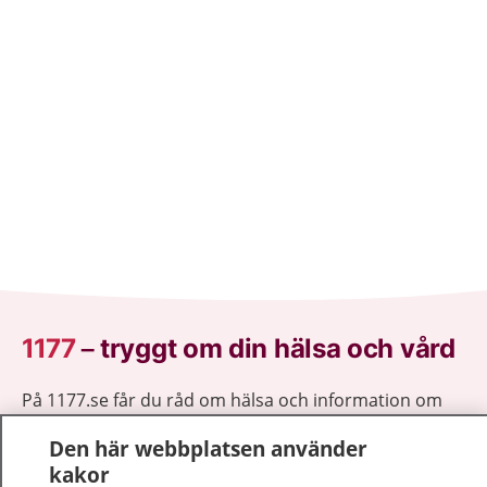
1177
–
tryggt om din hälsa och vård
På 1177.se får du råd om hälsa och information om
sjukdomar och vilka mottagningar du kan kontakta.
Den här webbplatsen använder
Logga in för att läsa din journal och göra dina
kakor
vårdärenden. Ring telefonnummer 1177 för