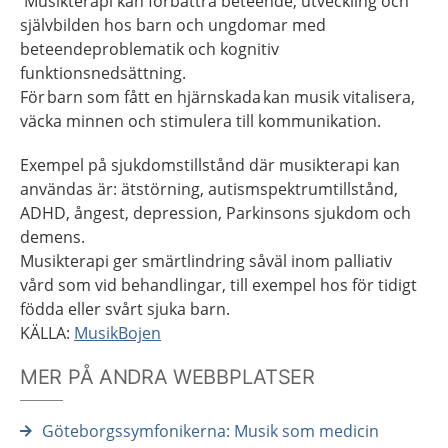
Musikterapi kan förbättra beteende, utveckling och
självbilden hos barn och ungdomar med
beteendeproblematik och kognitiv
funktionsnedsättning.
För barn som fått en hjärnskada kan musik vitalisera,
väcka minnen och stimulera till kommunikation.
Exempel på sjukdomstillstånd där musikterapi kan
användas är: ätstörning, autismspektrumtillstånd,
ADHD, ångest, depression, Parkinsons sjukdom och
demens.
Musikterapi ger smärtlindring såväl inom palliativ
vård som vid behandlingar, till exempel hos för tidigt
födda eller svårt sjuka barn.
KÄLLA:
MusikBojen
MER PÅ ANDRA WEBBPLATSER
Göteborgssymfonikerna: Musik som medicin