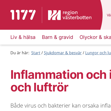
Till startsidan för 1177
Du
Väl
Liv & hälsa
Barn & gravid
Olyckor & sk
Du är här:
Start
Sjukdomar & besvär
Lungor och lu
Inflammation och i
och luftrör
Både virus och bakterier kan orsaka infl