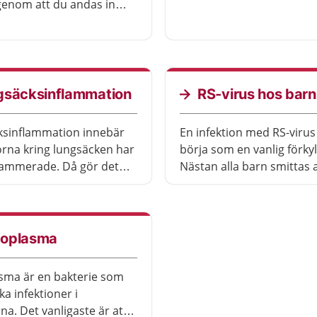
själv på två till fyra veckor
genom att du andas in
Luftrörskatarr är mycket v
ppar av
både hos barn och vuxna
abakterier. Legionella kan
behandlas med
ika och ibland kan du
årdas på sjukhus.
gsäcksinflammation
RS-virus hos barn
ksinflammation innebär
En infektion med RS-virus
orna kring lungsäcken har
börja som en vanlig förkyl
nflammerade. Då gör det
Nästan alla barn smittas 
du andas och du kan bli
virus under sina första två
. Lungsäcksinflammation
Oftast är sjukdomen lindr
st över helt med
en del barn kan bli allvarli
ng. Vilken behandling du
oplasma
r på vad som orsakat
en.
sma är en bakterie som
a infektioner i
na. Det vanligaste är att