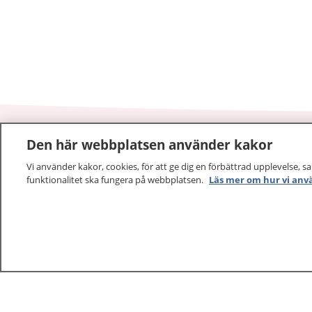
Den här webbplatsen använder kakor
1177
–
tryggt om din hälsa och vård
Vi använder kakor, cookies, för att ge dig en förbättrad upplevelse, s
funktionalitet ska fungera på webbplatsen.
Läs mer om hur vi anv
På 1177.se får du råd om hälsa och information om 
vilka mottagningar du kan kontakta. Logga in för att lä
och göra dina vårdärenden. Ring telefonnummer 1177
sjukvårdsrådgivning dygnet runt.
1177 ger dig råd när du vill må bättre.