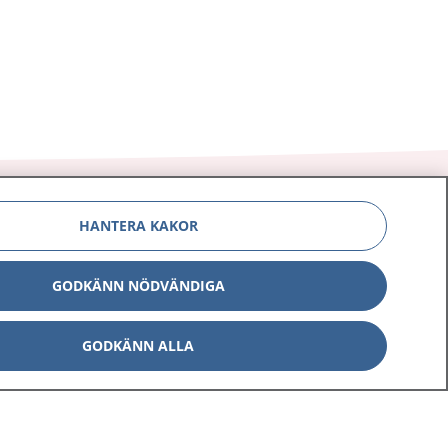
HANTERA KAKOR
Om 1177
Kontakt
GODKÄNN NÖDVÄNDIGA
E-tjänster
Press
GODKÄNN ALLA
Aktuellt
Digital tillgänglighet