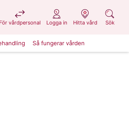
på 1177.se
på 1177.se
på 1177.se
på 1177.se
För vårdpersonal
Logga in
Hitta vård
Sök
ehandling
Så fungerar vården