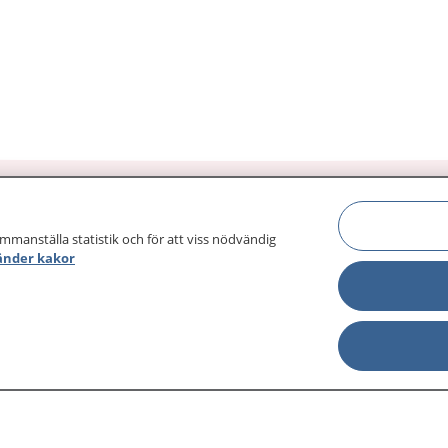
ammanställa statistik och för att viss nödvändig
änder kakor
sjukdomar och
Other languages
sa din journal
Lättläst svenska
 för