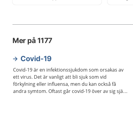
effektiva läkemedel mot
bli förky
sjukdomen och de flesta blir helt
friska med behandling.
Mer på 1177
Covid-19
Covid-19 är en infektionssjukdom som orsakas av
ett virus. Det är vanligt att bli sjuk som vid
förkylning eller influensa, men du kan också få
andra symtom. Oftast går covid-19 över av sig själv.
Du kan få covid-19 flera gånger.