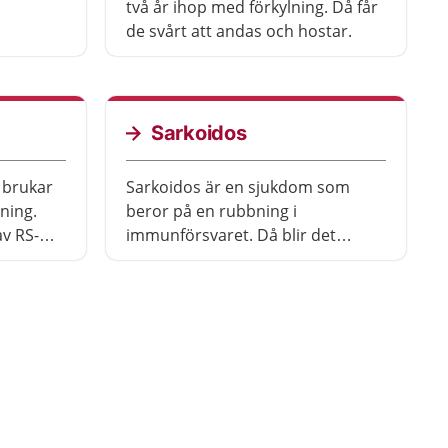
.
två år ihop med förkylning. Då får
anligt,
de svårt att andas och hostar.
.
Sarkoidos
 brukar
Sarkoidos är en sjukdom som
ning.
beror på en rubbning i
av RS-
immunförsvaret. Då blir det
 år.
inflammation i ett eller flera organ
ig, men
i kroppen. Oftast påverkar
gt sjuka.
sjukdomen lungorna. Symtomen
varierar och det kan ta tid innan
sjukdomen går över. De flesta blir
friska utan behandling, men hos
några kan sarkoidos ge livslånga
besvär.