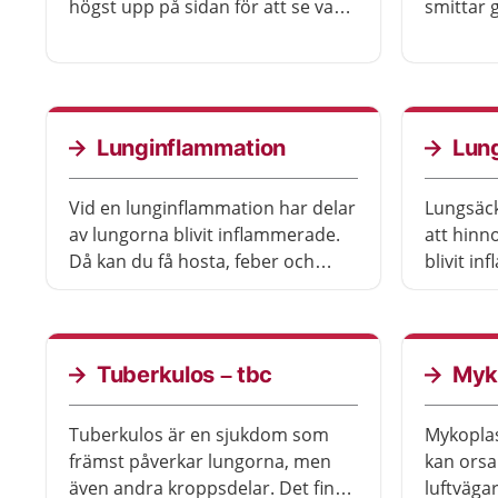
högst upp på sidan för att se vad
smittar 
som gäller där du bor.
små dro
legionell
behöva 
antibiot
behöva v
Lunginflammation
Lun
Vid en lunginflammation har delar
Lungsäc
av lungorna blivit inflammerade.
att hinn
Då kan du få hosta, feber och
blivit i
svårt att andas. Orsaken är oftast
ont när 
bakterier, till exempel
andfådd
pneumokocker. Du behandlas
går ofta
med antibiotika.
behandli
Tuberkulos – tbc
Myk
får bero
sjukdom
Tuberkulos är en sjukdom som
Mykopla
främst påverkar lungorna, men
kan orsak
även andra kroppsdelar. Det finns
luftvägar