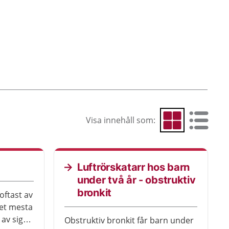
Visa innehåll som:
Visa som rutnät
Visa som 
Luftrörskatarr hos barn
under två år - obstruktiv
bronkit
oftast av
det mesta
 av sig
Obstruktiv bronkit får barn under