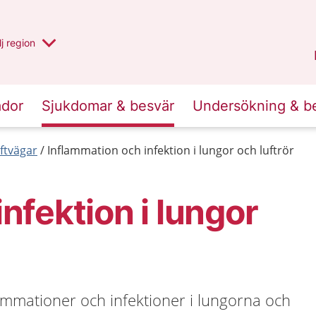
 har valt region
j
en annan
region
Västerbotten
.
ador
Sjukdomar & besvär
Undersökning & b
ftvägar
Inflammation och infektion i lungor och luftrör
nfektion i lungor
ammationer och infektioner i lungorna och