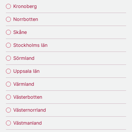
Kronoberg
Norrbotten
Skåne
Stockholms län
Sörmland
Uppsala län
Värmland
Västerbotten
Västernorrland
Västmanland