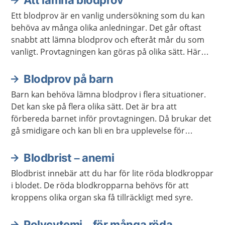
Att lämna blodprov
Ett blodprov är en vanlig undersökning som du kan
behöva av många olika anledningar. Det går oftast
snabbt att lämna blodprov och efteråt mår du som
vanligt. Provtagningen kan göras på olika sätt. Här
kan du läsa mer om hur det går till.
Blodprov på barn
Barn kan behöva lämna blodprov i flera situationer.
Det kan ske på flera olika sätt. Det är bra att
förbereda barnet inför provtagningen. Då brukar det
gå smidigare och kan bli en bra upplevelse för
barnet.
Blodbrist – anemi
Blodbrist innebär att du har för lite röda blodkroppar
i blodet. De röda blodkropparna behövs för att
kroppens olika organ ska få tillräckligt med syre.
Polycytemi – för många röda