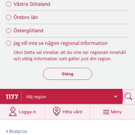
Västra Götaland
Örebro län
Östergötland
Jag vill inte se någon regional information
Obs! Detta val innebär att du inte ser regionalt innehåll
och viktig information som gäller just din region.
Stäng regionsväljaren
Stäng
Välj
region
Till startsidan för 1177
på 1177.se
på 1177.se
Meny
Logga in
Hitta vård
Blodprov