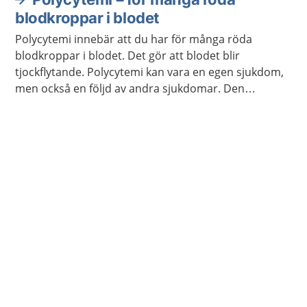
blodkroppar i blodet
Polycytemi innebär att du har för många röda
blodkroppar i blodet. Det gör att blodet blir
tjockflytande. Polycytemi kan vara en egen sjukdom,
men också en följd av andra sjukdomar. Den
behandling du får beror på vilken form av polycytemi
du har.