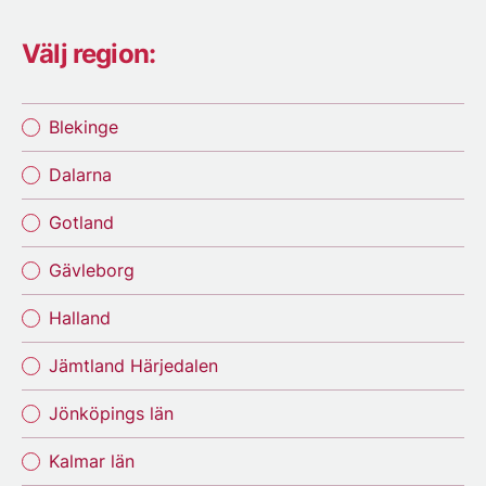
Välj region:
Blekinge
Dalarna
Gotland
Gävleborg
Halland
Jämtland Härjedalen
Jönköpings län
Kalmar län