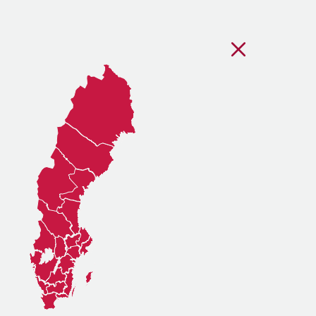
Stäng regionsvälj