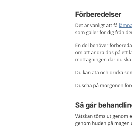
Förberedelser
Det är vanligt att få
lämna
som gäller för dig från d
En del behöver förbereda
om att ändra dos på ett lä
mottagningen där du ska
Du kan äta och dricka so
Duscha på morgonen före 
Så går behandling
Vätskan töms ut genom ett
genom huden på magen oc