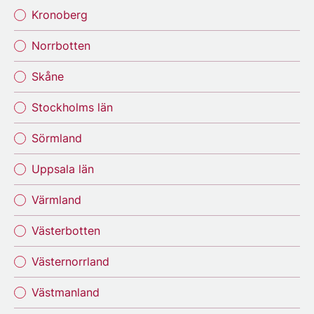
Kronoberg
Norrbotten
Skåne
Stockholms län
Sörmland
Uppsala län
Värmland
Västerbotten
Västernorrland
Västmanland