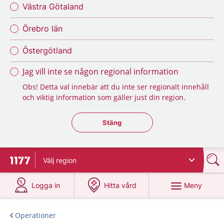
Västra Götaland
Örebro län
Östergötland
Jag vill inte se någon regional information
Obs! Detta val innebär att du inte ser regionalt innehåll
och viktig information som gäller just din region.
Stäng regionsväljaren
Stäng
Välj
region
Till startsidan för 1177
på 1177.se
på 1177.se
Meny
Logga in
Hitta vård
Operationer