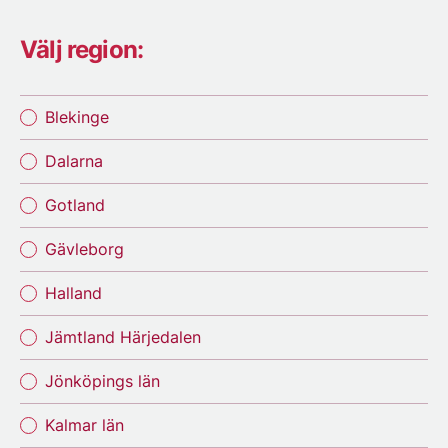
Välj region:
Blekinge
Dalarna
Gotland
Gävleborg
Halland
Jämtland Härjedalen
Jönköpings län
Kalmar län