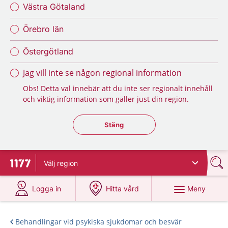
Västra Götaland
Örebro län
Östergötland
Jag vill inte se någon regional information
Obs! Detta val innebär att du inte ser regionalt innehåll
och viktig information som gäller just din region.
Stäng regionsväljaren
Stäng
Välj
region
Till startsidan för 1177
på 1177.se
på 1177.se
Meny
Logga in
Hitta vård
Behandlingar vid psykiska sjukdomar och besvär