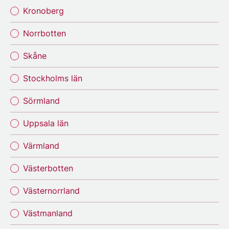
Kronoberg
Norrbotten
Skåne
Stockholms län
Sörmland
Uppsala län
Värmland
Västerbotten
Västernorrland
Västmanland