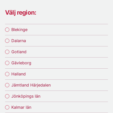
Välj region:
Blekinge
Dalarna
Gotland
Gävleborg
Halland
Jämtland Härjedalen
Jönköpings län
Kalmar län