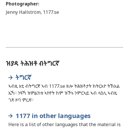
Photographer
:
Jenny
Hallström,
1177.se
ዝያዳ ትሕዝቶ ብትግርኛ
ትግርኛ
ኣብዚ እቲ ብትግርኛ ኣብ 1177.se ዘሎ ትሕዝቶታት ክትርእዮ ትኽእል
ኢኻ። ንዓኻ ዝምልከቱ ኣየኖት ከም ዝኾኑ ንምርኣይ ኣብ ላዕሊ ኣብዚ
ገጽ ዞባ ምረጽ።
1177 in other languages
Here is a list of other languages that the material is