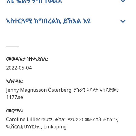
እቲ ቈልዓ ምስ ተወልደ
ኣስተርጓሚ ክግበረልኪ ይኽእል እዩ
መወዳእታ ዝተሓደሰሊ
:
2022-05-04
ኣሰናዳኢ
:
Jenny
Magnusson Österberg,
ሃገራዊ ኣባላት ኣሰናድውቲ
1177.se
መርማሪ
:
Caroline
Lilliecreutz,
ሓኪም ማህጸንን መሕረሲት ሓኪምን,
ዩኒቨርሲቲ ሆስፒታል ,
Linköping