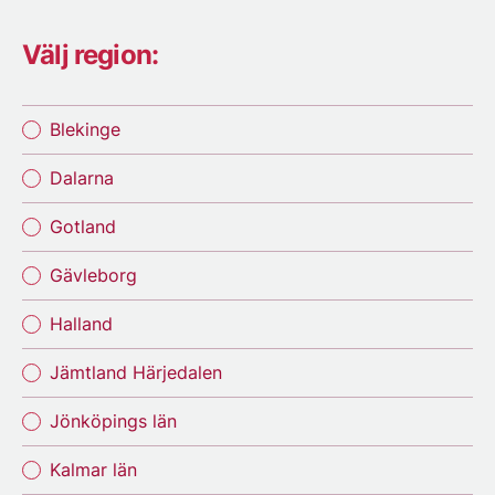
Välj region:
Blekinge
Dalarna
Gotland
Gävleborg
Halland
Jämtland Härjedalen
Jönköpings län
Kalmar län