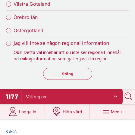
Västra Götaland
Örebro län
Östergötland
Jag vill inte se någon regional information
Obs! Detta val innebär att du inte ser regionalt innehåll
och viktig information som gäller just din region.
Stäng regionsväljaren
Stäng
Välj
region
To start page for 1177
at 1177.se
at 1177.se
Menu
Logga in
Hitta vård
ሕርሲ