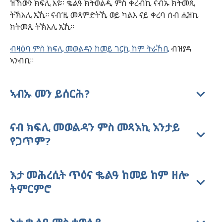
ዝኸውን ክፍሊ እዩ። ቈልዓ ክትወልዲ ምስ ቀረብኪ ናብኡ ክትመጺ
ትኽእሊ ኢኺ። ናብ’ዚ መጻምድትኺ ወይ ካልእ ናይ ቀረባ ሰብ ሒዝኪ
ክትመጺ ትኽእሊ ኢኺ።
ብዛዕባ ምስ ክፍሊ መወልዳን ከመይ ገርኪ ከም ትራኸቢ
ብዝያዳ
ኣንብቢ።
ኣብኡ መን ይሰርሕ?
ናብ ክፍሊ መወልዳን ምስ መጻእኪ እንታይ
የጋጥም?
እታ መሕረሲት ጥዕና ቈልዓ ከመይ ከም ዘሎ
ትምርምሮ