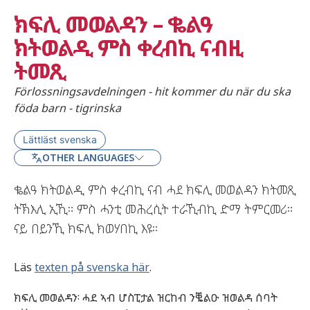
ክፍሊ መወልዳን – ቈልዓ
ክትወልዲ ምስ ቀረብኪ ናብዚ
ትመጺ
Förlossningsavdelningen - hit kommer du när du ska
föda barn - tigrinska
Lättläst svenska
OTHER LANGUAGES
ቈልዓ ክትወልዲ ምስ ቀረብኪ ናብ ሓደ ክፍሊ መወልዳን ክትመጺ
ትኽእሊ ኢኺ። ምስ ሓንቲ መሕረሲት ተራኺብኪ ድማ ትምርመሪ።
ናይ በይንኺ ክፍሊ ክወሃበኪ እዩ።
Läs
texten på svenska här
.
ክፍሊ መወልዳን፡ ሓደ ኣብ ሆስፒታል ዝርከብ ንቘልዑ ዝወልዳ ሰባት