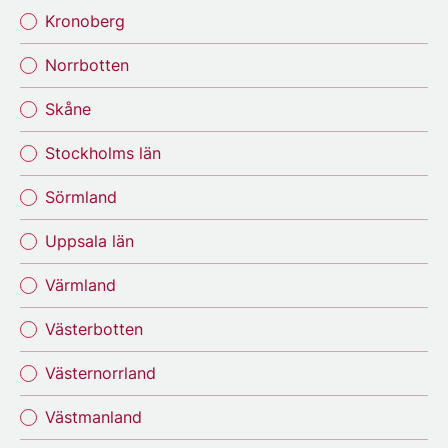
Kronoberg
Norrbotten
Skåne
Stockholms län
Sörmland
Uppsala län
Värmland
Västerbotten
Västernorrland
Västmanland