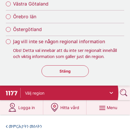
Västra Götaland
Örebro län
Östergötland
Jag vill inte se någon regional information
Obs! Detta val innebär att du inte ser regionalt innehåll
och viktig information som gäller just din region.
Stäng regionsväljaren
Stäng
Välj
region
To start page for 1177
at 1177.se
at 1177.se
Menu
Logga in
Hitta vård
መምርሕታትን መሰላትን