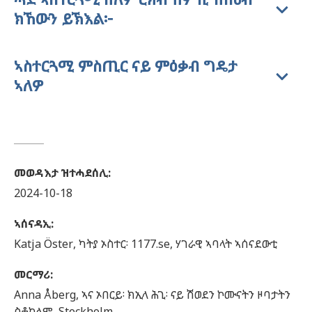
ክኸውን ይኽእል፦
ኣስተርጓሚ ምስጢር ናይ ምዕቃብ ግዴታ
ኣለዎ
መወዳእታ ዝተሓደሰሊ
:
2024-10-18
ኣሰናዳኢ
:
Katja
Öster,
ካትያ ኦስተር፡ 1177.se, ሃገራዊ ኣባላት ኣሰናደውቲ
መርማሪ
:
Anna
Åberg,
ኣና ኦበርይ፡ ክኢላ ሕጊ፡ ናይ ሽወደን ኮሙናትን ዞባታትን
ስቶኮልም,
Stockholm