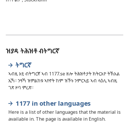
ዝያዳ ትሕዝቶ ብትግርኛ
ትግርኛ
ኣብዚ እቲ ብትግርኛ ኣብ 1177.se ዘሎ ትሕዝቶታት ክትርእዮ ትኽእል
ኢኻ። ንዓኻ ዝምልከቱ ኣየኖት ከም ዝኾኑ ንምርኣይ ኣብ ላዕሊ ኣብዚ
ገጽ ዞባ ምረጽ።
1177 in other languages
Here is a list of other languages that the material is
available in. The page is available in English.