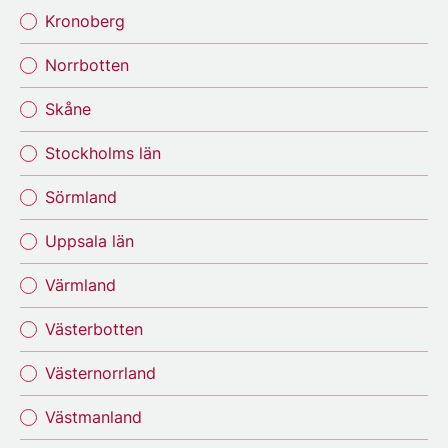
Kronoberg
Norrbotten
Skåne
Stockholms län
Sörmland
Uppsala län
Värmland
Västerbotten
Västernorrland
Västmanland