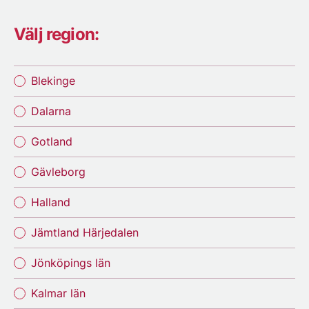
Välj region:
Blekinge
Dalarna
Gotland
Gävleborg
Halland
Jämtland Härjedalen
Jönköpings län
Kalmar län