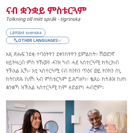
ናብ ቋንቋይ ምስቱርጓም
Tolkning till mitt språk - tigrinska
Lättläst svenska
OTHER LANGUAGES
እዚ ጽሑፍ ንደቂ-ተባዕትዮን ደቀንስትዮን ይምልከት። ሽወደንኛ
ዘይትዛረብ ምስ ትኸውን ሓገዝ ካብ ሓደ ኣስተርጓሚ ክትረክብ
ትኽእል ኢኻ። እቲ ኣስተርጓሚ ናብ ክንክን ጥዕና ወይ ክንክን ስኒ
ክትበጽሕ ከለኻ ኣብ ምስቱርጓም ይሕግዘካ። ቈጸራ ክትሕዝ ከለካ
ቋንቋኻ ዝኽእል ኣስተርጓሚ ከም ዘድልየካ ሓብሮም።