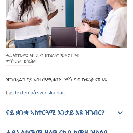
ሓደ ኣስተርጓሚ ኣብ መንጎ ዝተፈላለየ ቋንቋታት ኣብ
ምስትርጓም ይሰርሕ።
ዝግበረልካ ናይ ኣስተርጓሚ ሓገዝ፡ ንዓኻ ካብ ክፍሊት ናጻ እዩ።
Läs
texten på svenska här
.
ናይ ቋንቋ ኣስተርጓሚ እንታይ እዩ ዝገብር?
ሓደ ኣስተርጓሚ ዘለዎ ርክብ ከምዚ ዝስዕብ