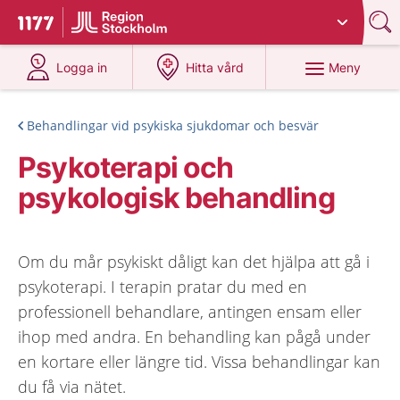
Du har valt region
Stockholms län
.
Till startsidan för 1177
på 1177.se
på 1177.se
Meny
Logga in
Hitta vård
Behandlingar vid psykiska sjukdomar och besvär
Psykoterapi och
psykologisk behandling
Om du mår psykiskt dåligt kan det hjälpa att gå i
psykoterapi. I terapin pratar du med en
professionell behandlare, antingen ensam eller
ihop med andra. En behandling kan pågå under
en kortare eller längre tid. Vissa behandlingar kan
du få via nätet.