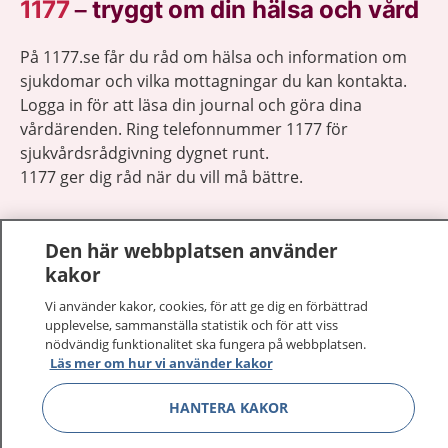
1177
–
tryggt om din hälsa och vård
På 1177.se får du råd om hälsa och information om
sjukdomar och vilka mottagningar du kan kontakta.
Logga in för att läsa din journal och göra dina
vårdärenden. Ring telefonnummer 1177 för
sjukvårdsrådgivning dygnet runt.
1177 ger dig råd när du vill må bättre.
Den här webbplatsen använder
kakor
Visa inn
Vi använder kakor, cookies, för att ge dig en förbättrad
1177 på flera språk
upplevelse, sammanställa statistik och för att viss
nödvändig funktionalitet ska fungera på webbplatsen.
Visa inn
Läs mer om hur vi använder kakor
Om 1177
HANTERA KAKOR
Visa inn
Kontakt