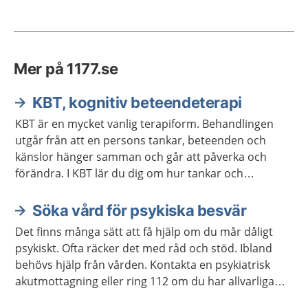
Mer på 1177.se
KBT, kognitiv beteendeterapi
KBT är en mycket vanlig terapiform. Behandlingen
utgår från att en persons tankar, beteenden och
känslor hänger samman och går att påverka och
förändra. I KBT lär du dig om hur tankar och
beteenden fungerar och hur du kan förändra dem.
Söka vård för psykiska besvär
Det finns många sätt att få hjälp om du mår dåligt
psykiskt. Ofta räcker det med råd och stöd. Ibland
behövs hjälp från vården. Kontakta en psykiatrisk
akutmottagning eller ring 112 om du har allvarliga
självmordstankar eller självmordsplaner.