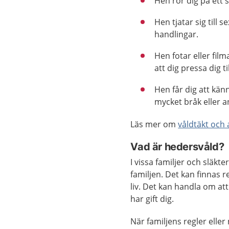
Hen rör dig på ett s
Hen tjatar sig till s
handlingar.
Hen fotar eller film
att dig pressa dig ti
Hen får dig att känna
mycket bråk eller 
Läs mer om
våldtäkt och
Vad är hedersvåld?
I vissa familjer och släkte
familjen. Det kan finnas 
liv. Det kan handla om at
har gift dig.
När familjens regler eller