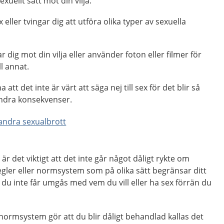
exuellt sätt mot din vilja.
ex eller tvingar dig att utföra olika typer av sexuella
ar dig mot din vilja eller använder foton eller filmer för
ll annat.
 att det inte är värt att säga nej till sex för det blir så
andra konsekvenser.
 andra sexualbrott
r är det viktigt att det inte går något dåligt rykte om
regler eller normsystem som på olika sätt begränsar ditt
t du inte får umgås med vem du vill eller ha sex förrän du
 normsystem gör att du blir dåligt behandlad kallas det