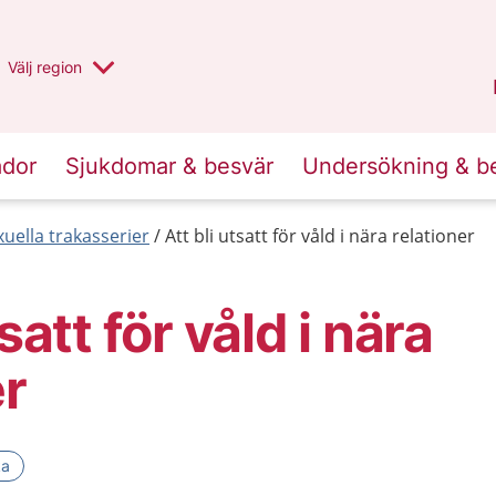
Du har valt region
Välj
en annan
region
Stockholms län
.
ador
Sjukdomar & besvär
Undersökning & b
uella trakasserier
Att bli utsatt för våld i nära relationer
tsatt för våld i nära
er
ka