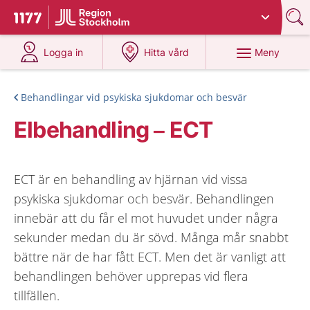
Du har valt region
Stockholms län
.
Till startsidan för 1177
på 1177.se
på 1177.se
Meny
Logga in
Hitta vård
Behandlingar vid psykiska sjukdomar och besvär
Elbehandling – ECT
ECT är en behandling av hjärnan vid vissa
psykiska sjukdomar och besvär. Behandlingen
innebär att du får el mot huvudet under några
sekunder medan du är sövd. Många mår snabbt
bättre när de har fått ECT. Men det är vanligt att
behandlingen behöver upprepas vid flera
tillfällen.