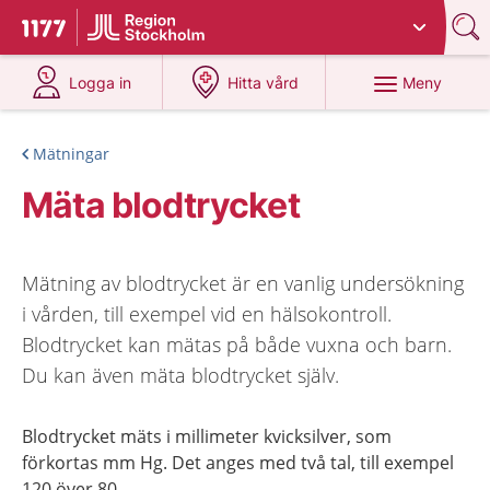
Du har valt region
Stockholms län
.
Till startsidan för 1177
på 1177.se
på 1177.se
Meny
Logga in
Hitta vård
Mätningar
Mäta blodtrycket
Mätning av blodtrycket är en vanlig undersökning
i vården, till exempel vid en hälsokontroll.
Blodtrycket kan mätas på både vuxna och barn.
Du kan även mäta blodtrycket själv.
Blodtrycket mäts i millimeter kvicksilver, som
förkortas mm Hg. Det anges med två tal, till exempel
120 över 80.