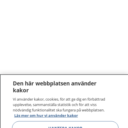
Den här webbplatsen använder
1177
–
tryggt om din hälsa och vård
kakor
Vi använder kakor, cookies, för att ge dig en förbättrad
På 1177.se får du råd om hälsa och information om
upplevelse, sammanställa statistik och för att viss
sjukdomar och vilka mottagningar du kan kontakta.
nödvändig funktionalitet ska fungera på webbplatsen.
Läs mer om hur vi använder kakor
Logga in för att läsa din journal och göra dina
vårdärenden. Ring telefonnummer 1177 för