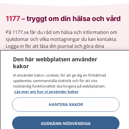
1177
–
tryggt om din hälsa och vård
På 1177.se får du råd om hälsa och information om
sjukdomar och vilka mottagningar du kan kontakta.
Logga in för att läsa din journal och göra dina
vårdärenden. Ring telefonnummer 1177 för
Den här webbplatsen använder
sjukvårdsrådgivning dygnet runt.
kakor
1177 ger dig råd när du vill må bättre.
Vi använder kakor, cookies, för att ge dig en förbättrad
upplevelse, sammanställa statistik och för att viss
nödvändig funktionalitet ska fungera på webbplatsen.
Läs mer om hur vi använder kakor
Visa inn
HANTERA KAKOR
1177 på flera språk
Visa inn
Om 1177
GODKÄNN NÖDVÄNDIGA