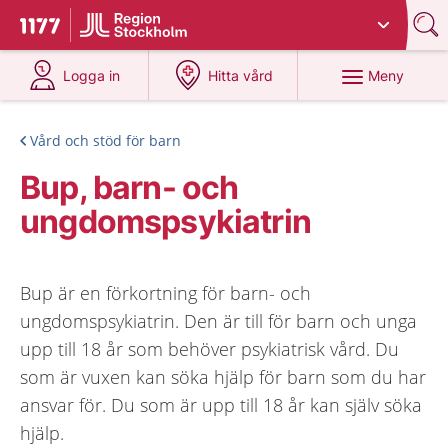
Du har valt region
Stockholms län
.
Till startsidan för 1177
på 1177.se
på 1177.se
Meny
Logga in
Hitta vård
Vård och stöd för barn
Bup, barn- och
ungdomspsykiatrin
Bup är en förkortning för barn- och
ungdomspsykiatrin. Den är till för barn och unga
upp till 18 år som behöver psykiatrisk vård. Du
som är vuxen kan söka hjälp för barn som du har
ansvar för. Du som är upp till 18 år kan själv söka
hjälp.