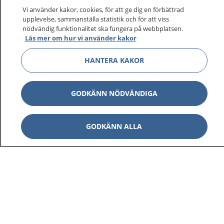
Vi använder kakor, cookies, för att ge dig en förbättrad
upplevelse, sammanställa statistik och för att viss
nödvändig funktionalitet ska fungera på webbplatsen.
Visa inn
Läs mer om hur vi använder kakor
1177 på flera språk
HANTERA KAKOR
Visa inn
Om 1177
Visa inn
GODKÄNN NÖDVÄNDIGA
Kontakt
GODKÄNN ALLA
Behandling av personuppgifter
Hantering av kakor
Inställningar för kakor
1177 – en tjänst från
Inera.