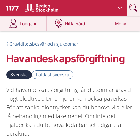
Du har valt region
Stockholms län
.
Till startsidan för 1177
på 1177.se
på 1177.se
Meny
Logga in
Hitta vård
Graviditetsbesvär och sjukdomar
Havandeskapsförgiftning
Svenska
Lättläst svenska
Vid havandeskapsförgiftning får du som är gravid
högt blodtryck. Dina njurar kan också påverkas.
För att sänka blodtrycket kan du behöva vila eller
få behandling med läkemedel. Om inte det
hjälper kan du behöva föda barnet tidigare än
beräknat.