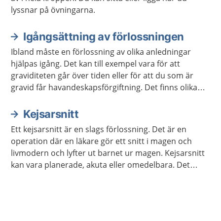
lyssnar på övningarna.
Igångsättning av förlossningen
Ibland måste en förlossning av olika anledningar
hjälpas igång. Det kan till exempel vara för att
graviditeten går över tiden eller för att du som är
gravid får havandeskapsförgiftning. Det finns olika
metoder för att starta igång en förlossning.
Kejsarsnitt
Ett kejsarsnitt är en slags förlossning. Det är en
operation där en läkare gör ett snitt i magen och
livmodern och lyfter ut barnet ur magen. Kejsarsnitt
kan vara planerade, akuta eller omedelbara. Det
beror på hur bråttom det är att få ut barnet. Det
finns olika anledningar till att det blir kejsarsnitt.