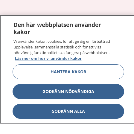
Den här webbplatsen använder
Visa inn
1177 på flera språk
kakor
Visa inn
Vi använder kakor, cookies, för att ge dig en förbättrad
Om 1177
upplevelse, sammanställa statistik och för att viss
nödvändig funktionalitet ska fungera på webbplatsen.
Visa inn
Kontakt
Läs mer om hur vi använder kakor
HANTERA KAKOR
Behandling av personuppgifter
GODKÄNN NÖDVÄNDIGA
Hantering av kakor
GODKÄNN ALLA
Inställningar för kakor
1177 – en tjänst från
Inera.