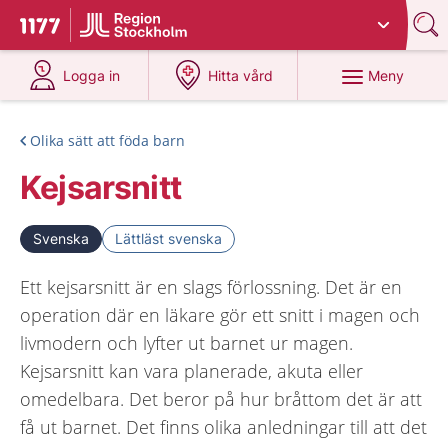
Du har valt region
Stockholms län
.
Till startsidan för 1177
på 1177.se
på 1177.se
Meny
Logga in
Hitta vård
Olika sätt att föda barn
Kejsarsnitt
Svenska
Lättläst svenska
Ett kejsarsnitt är en slags förlossning. Det är en
operation där en läkare gör ett snitt i magen och
livmodern och lyfter ut barnet ur magen.
Kejsarsnitt kan vara planerade, akuta eller
omedelbara. Det beror på hur bråttom det är att
få ut barnet. Det finns olika anledningar till att det