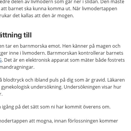
dre delen av livmodern som går ner i slidan. Den måste
 att barnet ska kunna komma ut. När livmodertappen
brukar det kallas att den är mogen.
ttning till
gen tar en barnmorska emot. Hen känner på magen och
gger inne i livmodern. Barnmorskan kontrollerar barnets
G
. Det är en elektronisk apparat som mäter både fostrets
mmandragningar.
blodtryck och ibland puls på dig som är gravid. Läkaren
 gynekologisk undersökning. Undersökningen visar hur
r.
n igång på det sätt som ni har kommit överens om.
livmodertappen att mogna, innan förlossningen kommer