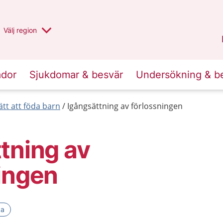
Du har valt region
Välj
en annan
region
Stockholms län
.
ador
Sjukdomar & besvär
Undersökning & b
ätt att föda barn
Igångsättning av förlossningen
tning av
ingen
ka