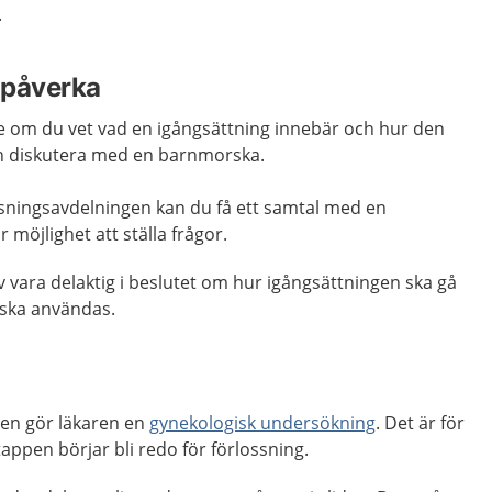
.
h påverka
e om du vet vad en igångsättning innebär och hur den
och diskutera med en barnmorska.
ssningsavdelningen kan du få ett samtal med en
 möjlighet att ställa frågor.
v vara delaktig i beslutet om hur igångsättningen ska gå
 ska användas.
gen gör läkaren en
gynekologisk undersökning
. Det är för
ppen börjar bli redo för förlossning.