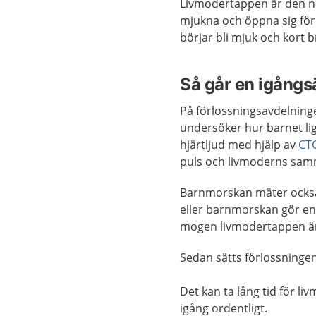
Livmodertappen är den ne
mjukna och öppna sig för
börjar bli mjuk och kort 
Så går en igångsä
På förlossningsavdelnin
undersöker hur barnet li
hjärtljud med hjälp av
CT
puls och livmoderns sa
Barnmorskan mäter också 
eller barnmorskan gör en
mogen livmodertappen ä
Sedan sätts förlossninge
Det kan ta lång tid för 
igång ordentligt.