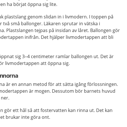
n ha börjat öppna sig lite.
k plastslang genom slidan in i livmodern. I toppen på
er två små ballonger. Läkaren sprutar in vätska i
na. Plastslangen tejpas på insidan av låret. Ballongen gör
modertappen inifrån. Det hjälper livmodertappen att bli
ppnat sig 3–4 centimeter ramlar ballongen ut. Det är
 för livmodertappen att öppna sig.
innorna
rna är en annan metod för att sätta igång förlossningen.
vmodertappen är mogen. Dessutom bör barnets huvud
t ner.
 gör ett hål så att fostervatten kan rinna ut. Det kan
et brukar inte göra ont.