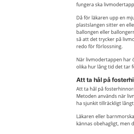
fungera ska livmodertappe
Då för läkaren upp en mju
plastslangen sitter en ell
ballongen eller ballonger
så att det trycker på liv
redo för förlossning.
När livmodertappen har ö
olika hur lång tid det tar
Att ta hål på fosterh
Att ta hål på fosterhinno
Metoden används när li
ha sjunkit tillräckligt lång
Läkaren eller barnmorskan
kännas obehagligt, men d