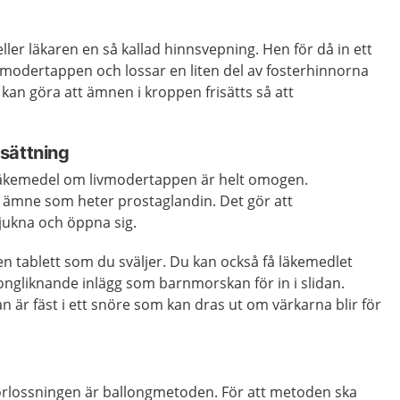
ler läkaren en så kallad hinnsvepning. Hen för då in ett
ivmodertappen och lossar en liten del av fosterhinnorna
kan göra att ämnen i kroppen frisätts så att
sättning
 läkemedel om livmodertappen är helt omogen.
t ämne som heter prostaglandin. Det gör att
jukna och öppna sig.
n tablett som du sväljer. Du kan också få läkemedlet
ongliknande inlägg som barnmorskan för in i slidan.
dan är fäst i ett snöre som kan dras ut om värkarna blir för
 förlossningen är ballongmetoden. För att metoden ska