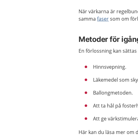
När värkarna är regelbun
samma
faser
som om förlo
Metoder för igån
En förlossning kan sättas i
Hinnsvepning.
Läkemedel som sky
Ballongmetoden.
Att ta hål på foste
Att ge värkstimule
Här kan du läsa mer om d