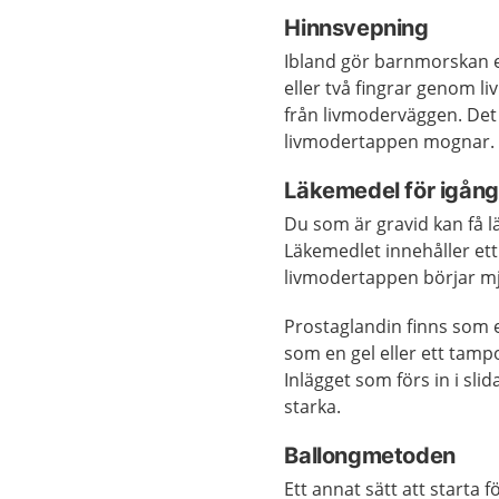
Hinnsvepning
Ibland gör barnmorskan el
eller två fingrar genom l
från livmoderväggen. Det 
livmodertappen mognar.
Läkemedel för igång
Du som är gravid kan få
Läkemedlet innehåller et
livmodertappen börjar m
Prostaglandin finns som e
som en gel eller ett tamp
Inlägget som förs in i sli
starka.
Ballongmetoden
Ett annat sätt att starta