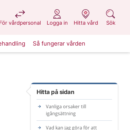
på 1177.se
på 1177.se
på 1177.se
på 1177.se
För vårdpersonal
Logga in
Hitta vård
Sök
ehandling
Så fungerar vården
Hitta på sidan
Vanliga orsaker till
igångsättning
Vad kan jag göra för att