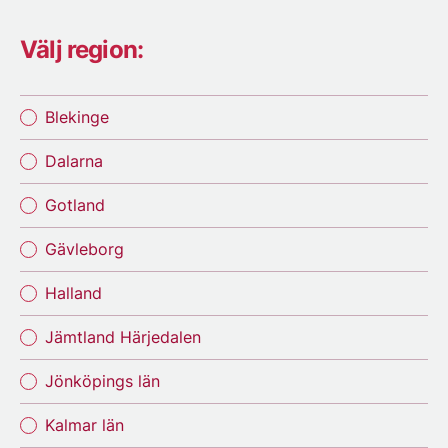
Välj region:
Blekinge
Dalarna
Gotland
Gävleborg
Halland
Jämtland Härjedalen
Jönköpings län
Kalmar län