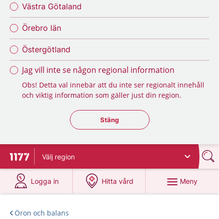
Västra Götaland
Örebro län
Östergötland
Jag vill inte se någon regional information
Obs! Detta val innebär att du inte ser regionalt innehåll
och viktig information som gäller just din region.
Stäng regionsväljaren
Stäng
Välj
region
Till startsidan för 1177
på 1177.se
på 1177.se
Meny
Logga in
Hitta vård
Öron och balans