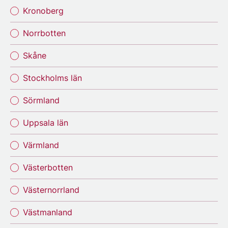
Kronoberg
Norrbotten
Skåne
Stockholms län
Sörmland
Uppsala län
Värmland
Västerbotten
Västernorrland
Västmanland