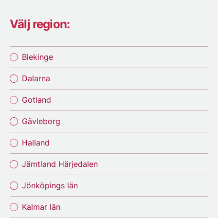
Välj region:
Blekinge
Dalarna
Gotland
Gävleborg
Halland
Jämtland Härjedalen
Jönköpings län
Kalmar län