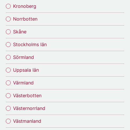
Kronoberg
Norrbotten
Skåne
Stockholms län
Sörmland
Uppsala län
Värmland
Västerbotten
Västernorrland
Västmanland