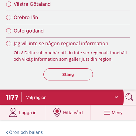
Västra Götaland
Örebro län
Östergötland
Jag vill inte se någon regional information
Obs! Detta val innebär att du inte ser regionalt innehåll
och viktig information som gäller just din region.
Stäng regionsväljaren
Stäng
Välj
region
Till startsidan för 1177
på 1177.se
på 1177.se
Meny
Logga in
Hitta vård
Öron och balans