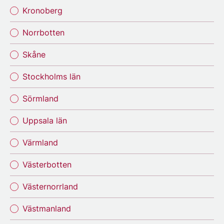
Kronoberg
Norrbotten
Skåne
Stockholms län
Sörmland
Uppsala län
Värmland
Västerbotten
Västernorrland
Västmanland