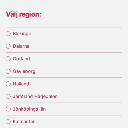
Välj region:
Blekinge
Dalarna
Gotland
Gävleborg
Halland
Jämtland Härjedalen
Jönköpings län
Kalmar län