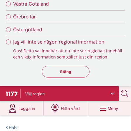
Västra Götaland
Örebro län
Östergötland
Jag vill inte se någon regional information
Obs! Detta val innebär att du inte ser regionalt innehåll
och viktig information som gäller just din region.
Stäng regionsväljaren
Stäng
Välj
region
Till startsidan för 1177
på 1177.se
på 1177.se
Meny
Logga in
Hitta vård
Hals