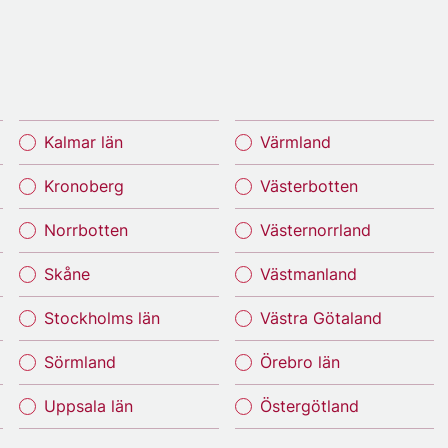
Kalmar län
Värmland
Kronoberg
Västerbotten
Norrbotten
Västernorrland
Skåne
Västmanland
Stockholms län
Västra Götaland
Sörmland
Örebro län
Uppsala län
Östergötland