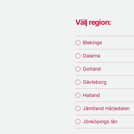
Välj region:
Blekinge
Dalarna
Gotland
Gävleborg
Halland
Jämtland Härjedalen
Jönköpings län