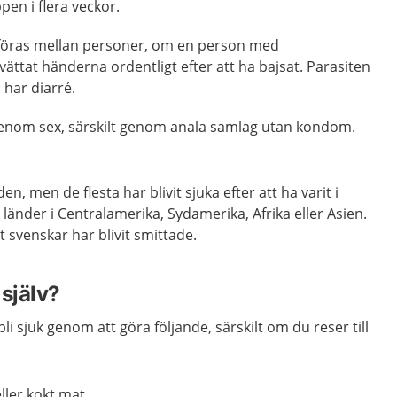
pen i flera veckor.
rföras mellan personer, om en person med
vättat händerna ordentligt efter att ha bajsat. Parasiten
har diarré.
genom sex, särskilt genom anala samlag utan kondom.
den, men de flesta har blivit sjuka efter att ha varit i
 länder i Centralamerika, Sydamerika, Afrika eller Asien.
st svenskar har blivit smittade.
själv?
li sjuk genom att göra följande, särskilt om du reser till
:
ller kokt mat.