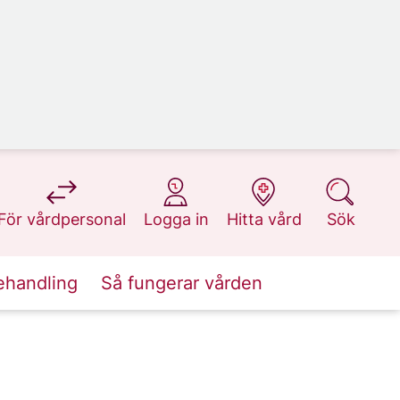
på 1177.se
på 1177.se
på 1177.se
på 1177.se
För vårdpersonal
Logga in
Hitta vård
Sök
ehandling
Så fungerar vården