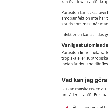
kan överleva utanför krop
Parasiten kan också öve
amöbainfektion inte har t
sprids som mest när man 
Infektionen kan spridas 
Vanligast utomlands
Parasiten finns i hela värl
tropiska eller subtropiska
Indien är det land där fle
Vad kan jag göra 
Du kan minska risken att b
områden utanför Europa
Ät väl genomstekt e