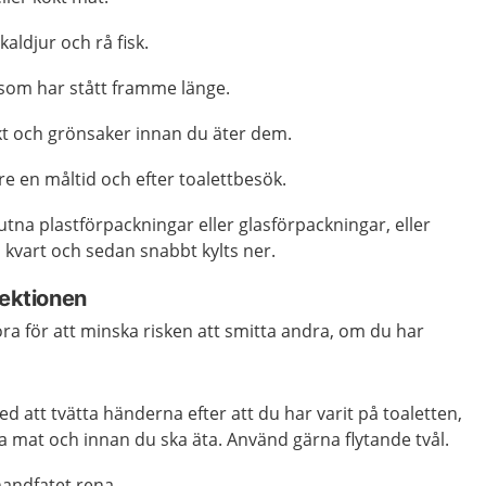
kaldjur och rå fisk.
 som har stått framme länge.
rukt och grönsaker innan du äter dem.
re en måltid och efter toalettbesök.
utna plastförpackningar eller glasförpackningar, eller
 kvart och sedan snabbt kylts ner.
fektionen
öra för att minska risken att smitta andra, om du har
 att tvätta händerna efter att du har varit på toaletten,
a mat och innan du ska äta. Använd gärna flytande tvål.
handfatet rena.