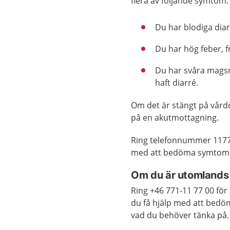
flera av följande symtom:
Du har blodiga diar
Du har hög feber, f
Du har svåra magsmä
haft diarré.
Om det är stängt på vård
på en akutmottagning.
Ring telefonnummer 1177
med att bedöma symtom el
Om du är utomlands
Ring +46 771-11 77 00 för
du få hjälp med att bed
vad du behöver tänka på.