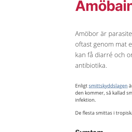
Amöbain
Amöbor är parasite
oftast genom mat ell
kan få diarré och 
antibiotika.
Enligt
smittskyddslagen
ä
den kommer, så kallad sm
infektion.
De flesta smittas i tropis