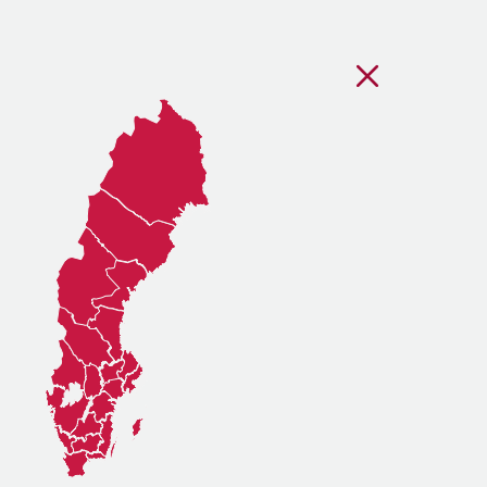
Stäng regionsvälj