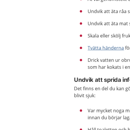
Undvik att äta råa s
Undvik att äta mat
Skala eller skölj f
Tvätta händerna
fö
Drick vatten ur obr
som har kokats i en
Undvik att sprida in
Det finns en del du kan g
blivit sjuk:
Var mycket noga med
innan du börjar lag
Håll toaletten och 