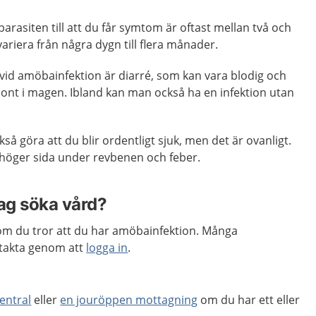
 parasiten till att du får symtom är oftast mellan två och
ariera från några dygn till flera månader.
vid amöbainfektion är diarré, som kan vara blodig och
 ont i magen. Ibland kan man också ha en infektion utan
å göra att du blir ordentligt sjuk, men det är ovanligt.
 höger sida under revbenen och feber.
jag söka vård?
m du tror att du har amöbainfektion. Många
takta genom att
logga in
.
entral
eller
en jouröppen mottagning
om du har ett eller