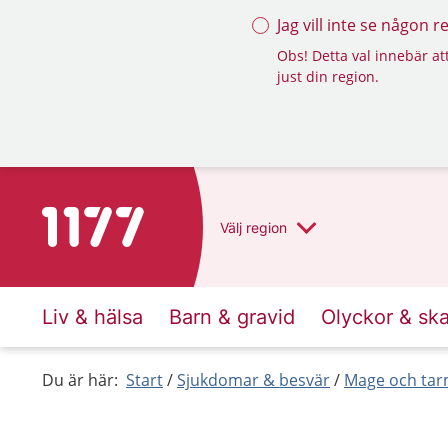
Jag vill inte se någon 
Obs! Detta val innebär att
just din region.
Till startsidan för 1177
Välj
region
Liv & hälsa
Barn & gravid
Olyckor & sk
Du är här:
Start
Sjukdomar & besvär
Mage och ta