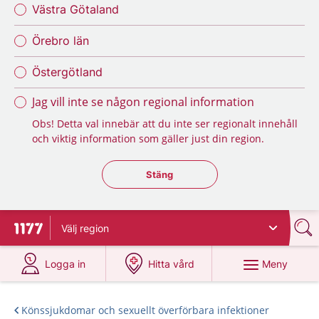
Västra Götaland
Örebro län
Östergötland
Jag vill inte se någon regional information
Obs! Detta val innebär att du inte ser regionalt innehåll
och viktig information som gäller just din region.
Stäng regionsväljaren
Stäng
Välj
region
Till startsidan för 1177
på 1177.se
på 1177.se
Meny
Logga in
Hitta vård
Könssjukdomar och sexuellt överförbara infektioner