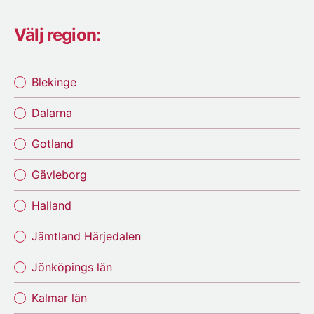
Välj region:
Blekinge
Dalarna
Gotland
Gävleborg
Halland
Jämtland Härjedalen
Jönköpings län
Kalmar län