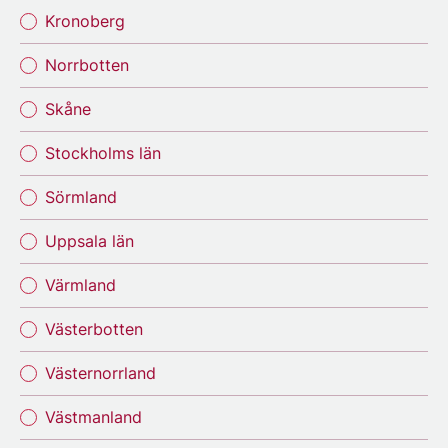
Kronoberg
Norrbotten
Skåne
Stockholms län
Sörmland
Uppsala län
Värmland
Västerbotten
Västernorrland
Västmanland