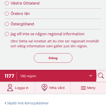
Västra Götaland
Örebro län
Östergötland
Jag vill inte se någon regional information
Obs! Detta val innebär att du inte ser regionalt innehåll
och viktig information som gäller just din region.
Stäng regionsväljaren
Stäng
Välj
region
Till startsidan för 1177
på 1177.se
på 1177.se
Meny
Logga in
Hitta vård
Skydd mot könssjukdomar