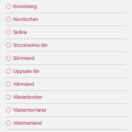
Kronoberg
Norrbotten
Skåne
Stockholms län
Sörmland
Uppsala län
Värmland
Västerbotten
Västernorrland
Västmanland