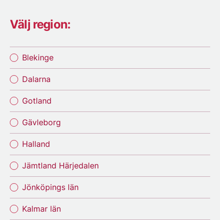
Välj region:
Blekinge
Dalarna
Gotland
Gävleborg
Halland
Jämtland Härjedalen
Jönköpings län
Kalmar län