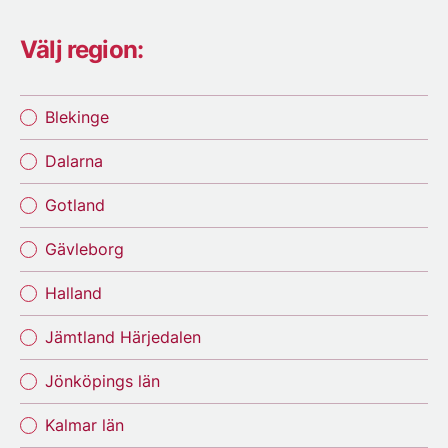
Välj region:
Blekinge
Dalarna
Gotland
Gävleborg
Halland
Jämtland Härjedalen
Jönköpings län
Kalmar län