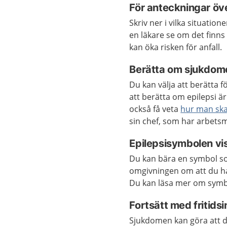
För anteckningar öve
Skriv ner i vilka situati
en läkare se om det finn
kan öka risken för anfall.
Berätta om sjukdom
Du kan välja att berätta f
att berätta om epilepsi ä
också få veta
hur man ska 
sin chef, som har arbetsm
Epilepsisymbolen vis
Du kan bära en symbol so
omgivningen om att du har
Du kan läsa mer om sym
Fortsätt med fritid
Sjukdomen kan göra att de