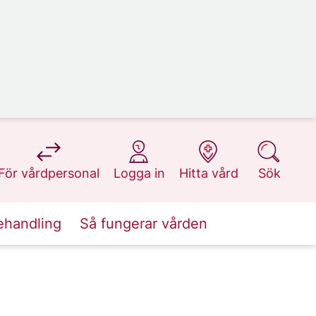
på 1177.se
på 1177.se
på 1177.se
på 1177.se
För vårdpersonal
Logga in
Hitta vård
Sök
ehandling
Så fungerar vården