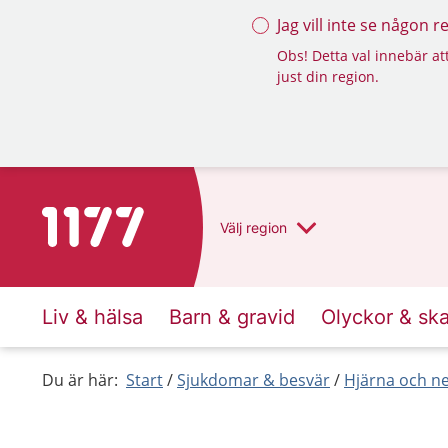
Jag vill inte se någon 
Obs! Detta val innebär att
just din region.
Till startsidan för 1177
Välj
region
Liv & hälsa
Barn & gravid
Olyckor & sk
Du är här:
Start
Sjukdomar & besvär
Hjärna och n