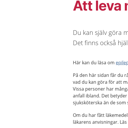
Att leva
Du kan själv göra m
Det finns också hjä
Här kan du läsa om
epile
På den här sidan får du 
vad du kan göra för att m
Vissa personer har mång
anfall ibland. Det betyder
sjuksköterska än de som s
Om du har fått läkemedel ä
läkarens anvisningar. Lä