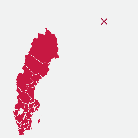
Stäng regionsvälj