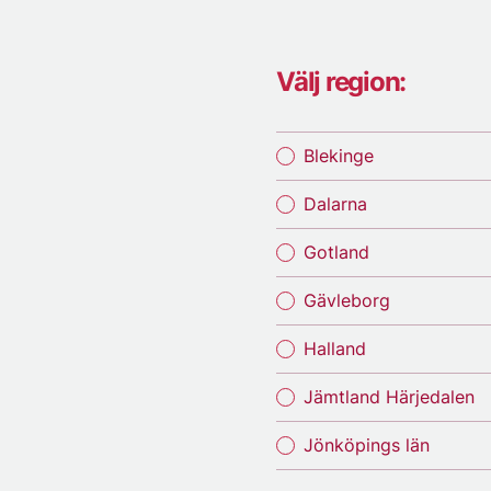
Välj region:
Blekinge
Dalarna
Gotland
Gävleborg
Halland
Jämtland Härjedalen
Jönköpings län