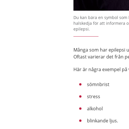
Förstora bilden
Du kan bära en symbol som 
halskedja för att informera
epilepsi.
Många som har epilepsi up
Oftast varierar det från p
Här är några exempel på 
sömnbrist
stress
alkohol
blinkande ljus.