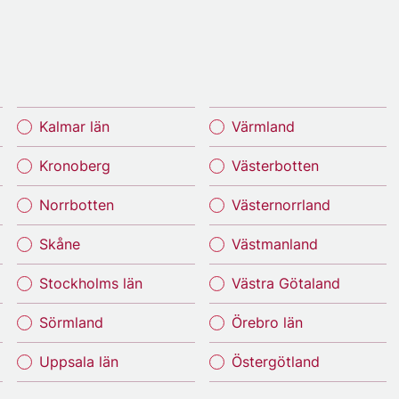
Kalmar län
Värmland
Kronoberg
Västerbotten
Norrbotten
Västernorrland
Skåne
Västmanland
Stockholms län
Västra Götaland
Sörmland
Örebro län
Uppsala län
Östergötland