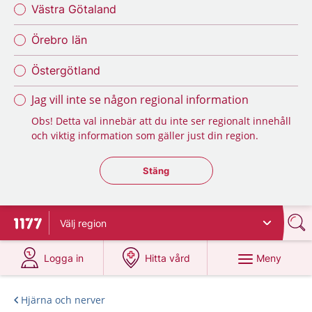
Västra Götaland
Örebro län
Östergötland
Jag vill inte se någon regional information
Obs! Detta val innebär att du inte ser regionalt innehåll
och viktig information som gäller just din region.
Stäng regionsväljaren
Stäng
Välj
region
Till startsidan för 1177
på 1177.se
på 1177.se
Meny
Logga in
Hitta vård
Hjärna och nerver