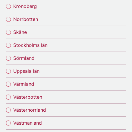
Kronoberg
Norrbotten
Skåne
Stockholms län
Sörmland
Uppsala län
Värmland
Västerbotten
Västernorrland
Västmanland