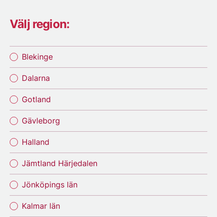
Välj region:
Blekinge
Dalarna
Gotland
Gävleborg
Halland
Jämtland Härjedalen
Jönköpings län
Kalmar län