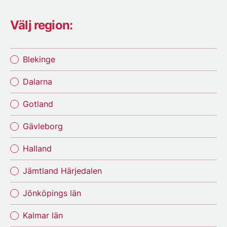
Välj region:
Blekinge
Dalarna
Gotland
Gävleborg
Halland
Jämtland Härjedalen
Jönköpings län
Kalmar län