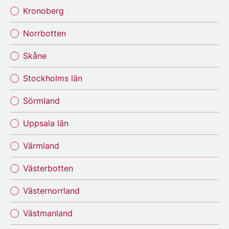
Kronoberg
Norrbotten
Skåne
Stockholms län
Sörmland
Uppsala län
Värmland
Västerbotten
Västernorrland
Västmanland