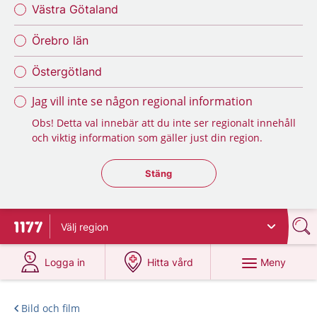
Västra Götaland
Örebro län
Östergötland
Jag vill inte se någon regional information
Obs! Detta val innebär att du inte ser regionalt innehåll
och viktig information som gäller just din region.
Stäng regionsväljaren
Stäng
Välj
region
Till startsidan för 1177
på 1177.se
på 1177.se
Meny
Logga in
Hitta vård
Bild och film