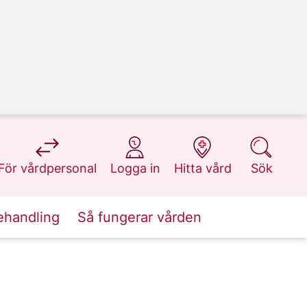
på 1177.se
på 1177.se
på 1177.se
på 1177.se
För vårdpersonal
Logga in
Hitta vård
Sök
ehandling
Så fungerar vården