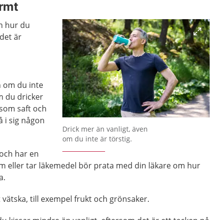
armt
m hur du
det är
n om du inte
m du dricker
 som saft och
få i sig någon
Förstora bilden
Drick mer än vanligt, även
om du inte är törstig.
 och har en
m eller tar läkemedel bör prata med din läkare om hur
a.
ätska, till exempel frukt och grönsaker.