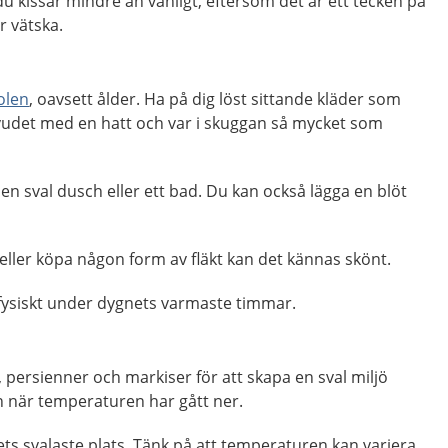
kissar mindre än vanligt, eftersom det är ett tecken på
r vätska.
olen
, oavsett ålder. Ha på dig löst sittande kläder som
udet med en hatt och var i skuggan så mycket som
en sval dusch eller ett bad. Du kan också lägga en blöt
 eller köpa någon form av fläkt kan det kännas skönt.
 fysiskt under dygnets varmaste timmar.
persienner och markiser för att skapa en sval miljö
 när temperaturen har gått ner.
ts svalaste plats. Tänk på att temperaturen kan variera