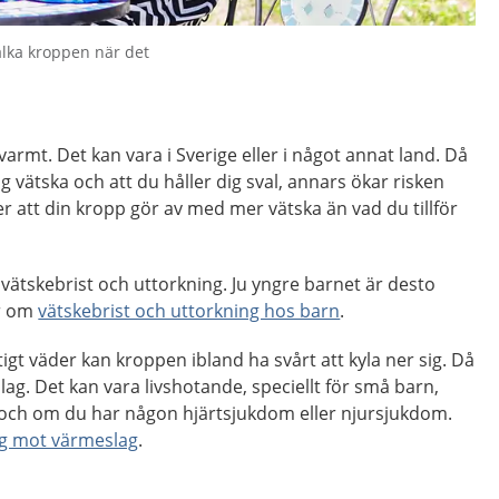
valka kroppen när det
varmt. Det kan vara i Sverige eller i något annat land. Då
 dig vätska och att du håller dig sval, annars ökar risken
er att din kropp gör av med mer vätska än vad du tillför
 vätskebrist och uttorkning. Ju yngre barnet är desto
er om
vätskebrist och uttorkning hos barn
.
igt väder kan kroppen ibland ha svårt att kyla ner sig. Då
slag. Det kan vara livshotande, speciellt för små barn,
r och om du har någon hjärtsjukdom eller njursjukdom.
ig mot värmeslag
.