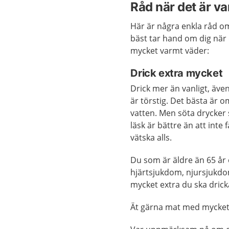
Råd när det är v
Här är några enkla råd o
bäst tar hand om dig när 
mycket varmt väder:
Drick extra mycket
Drick mer än vanligt, äve
är törstig. Det bästa är o
vatten. Men söta drycker
läsk är bättre än att inte 
vätska alls.
Du som är äldre än 65 år
hjärtsjukdom, njursjukdo
mycket extra du ska drick
Ät gärna mat med mycket v