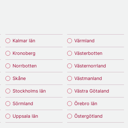
Kalmar län
Värmland
Kronoberg
Västerbotten
Norrbotten
Västernorrland
Skåne
Västmanland
Stockholms län
Västra Götaland
Sörmland
Örebro län
Uppsala län
Östergötland