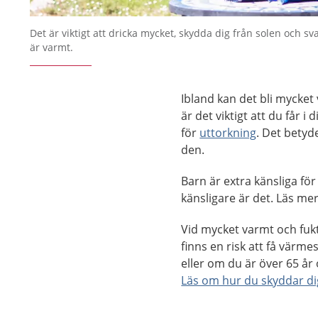
Det är viktigt att dricka mycket, skydda dig från solen och s
är varmt.
Ibland kan det bli mycket 
är det viktigt att du får i
för
uttorkning
. Det betyd
den.
Barn är extra känsliga för
känsligare är det. Läs m
Vid mycket varmt och fukt
finns en risk att få värme
eller om du är över 65 å
Läs om hur du skyddar d