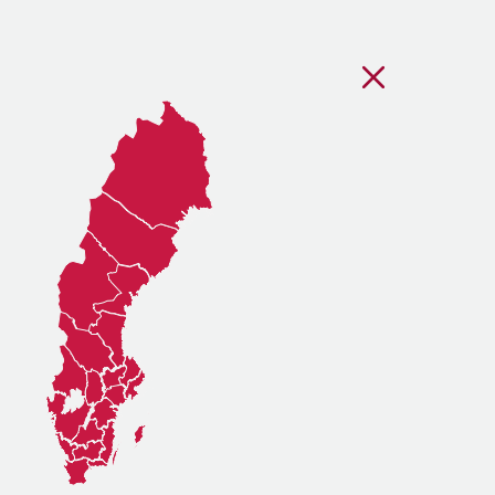
Stäng regionsvälj