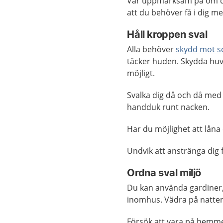
Var uppmärksam på om du 
att du behöver få i dig me
Håll kroppen sval
Alla behöver
skydd mot s
täcker huden. Skydda huv
möjligt.
Svalka dig då och då med 
handduk runt nacken.
Har du möjlighet att låna
Undvik att anstränga dig
Ordna sval miljö
Du kan använda gardiner, 
inomhus. Vädra på natten
Försök att vara på hemme