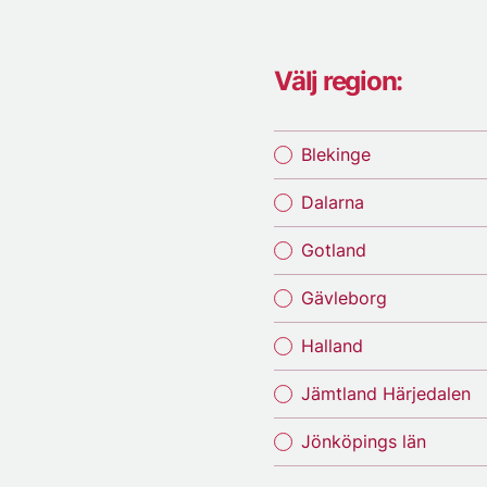
Välj region:
Blekinge
Dalarna
Gotland
Gävleborg
Halland
Jämtland Härjedalen
Jönköpings län