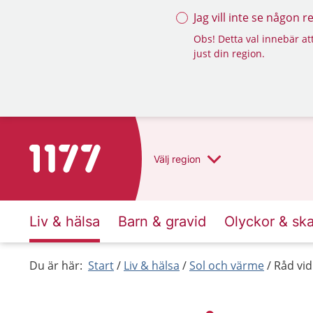
Jag vill inte se någon 
Obs! Detta val innebär att
just din region.
Till startsidan för 1177
Välj
region
Liv & hälsa
Barn & gravid
Olyckor & sk
Du är här:
Start
Liv & hälsa
Sol och värme
Råd vi