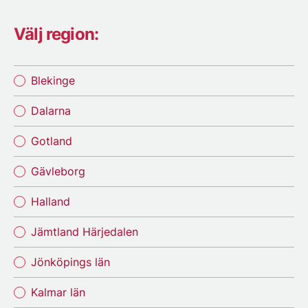
Välj region:
Blekinge
Dalarna
Gotland
Gävleborg
Halland
Jämtland Härjedalen
Jönköpings län
Kalmar län