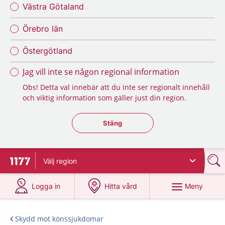
Västra Götaland
Örebro län
Östergötland
Jag vill inte se någon regional information
Obs! Detta val innebär att du inte ser regionalt innehåll
och viktig information som gäller just din region.
Stäng regionsväljaren
Stäng
Välj
region
Till startsidan för 1177
på 1177.se
på 1177.se
Meny
Logga in
Hitta vård
Skydd mot könssjukdomar