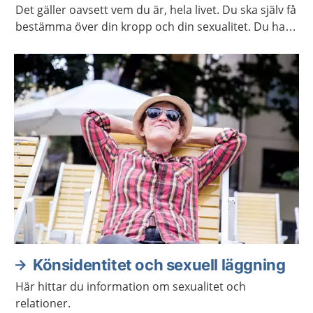
Det gäller oavsett vem du är, hela livet. Du ska själv få
bestämma över din kropp och din sexualitet. Du har
rätt att själv välja om och när du vill ha barn. Här
hittar du mer information och stöd för att ta hand
om din sexuella hälsa.
Könsidentitet och sexuell läggning
Här hittar du information om sexualitet och
relationer.