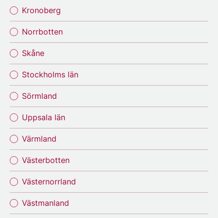
Kronoberg
Norrbotten
Skåne
Stockholms län
Sörmland
Uppsala län
Värmland
Västerbotten
Västernorrland
Västmanland