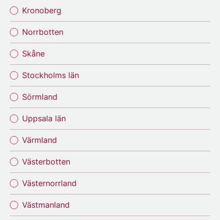
Kronoberg
Norrbotten
Skåne
Stockholms län
Sörmland
Uppsala län
Värmland
Västerbotten
Västernorrland
Västmanland