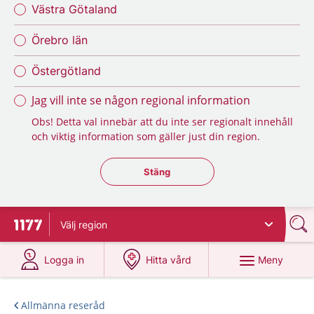
Västra Götaland
Örebro län
Östergötland
Jag vill inte se någon regional information
Obs! Detta val innebär att du inte ser regionalt innehåll
och viktig information som gäller just din region.
Stäng regionsväljaren
Stäng
Välj
region
Till startsidan för 1177
på 1177.se
på 1177.se
Meny
Logga in
Hitta vård
Allmänna reseråd