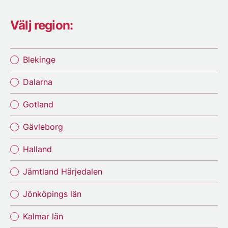
Välj region:
Blekinge
Dalarna
Gotland
Gävleborg
Halland
Jämtland Härjedalen
Jönköpings län
Kalmar län