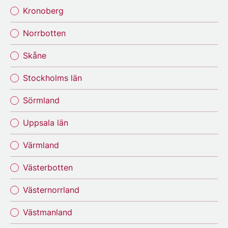
Kronoberg
Norrbotten
Skåne
Stockholms län
Sörmland
Uppsala län
Värmland
Västerbotten
Västernorrland
Västmanland