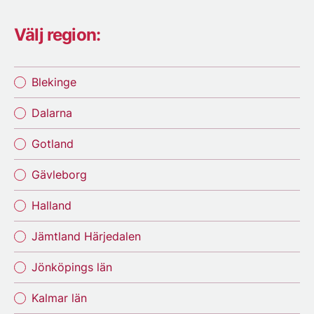
Välj region:
Blekinge
Dalarna
Gotland
Gävleborg
Halland
Jämtland Härjedalen
Jönköpings län
Kalmar län