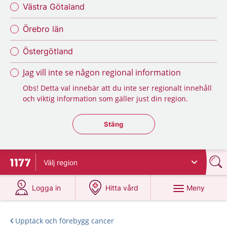
Västra Götaland
Örebro län
Östergötland
Jag vill inte se någon regional information
Obs! Detta val innebär att du inte ser regionalt innehåll
och viktig information som gäller just din region.
Stäng regionsväljaren
Stäng
Välj
region
Till startsidan för 1177
på 1177.se
på 1177.se
Meny
Logga in
Hitta vård
Upptäck och förebygg cancer