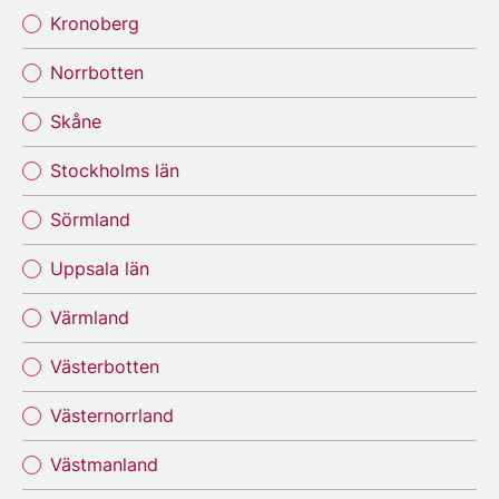
Kronoberg
Norrbotten
Skåne
Stockholms län
Sörmland
Uppsala län
Värmland
Västerbotten
Västernorrland
Västmanland