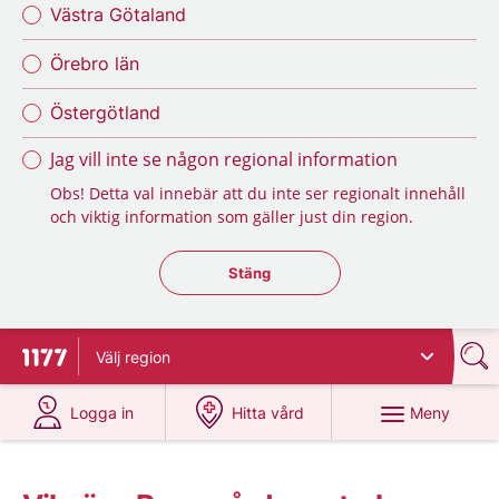
Västra Götaland
Örebro län
Östergötland
Jag vill inte se någon regional information
Obs! Detta val innebär att du inte ser regionalt innehåll
och viktig information som gäller just din region.
Stäng regionsväljaren
Stäng
Välj
region
Till startsidan för 1177
på 1177.se
på 1177.se
Meny
Logga in
Hitta vård