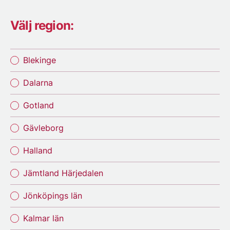
Välj region:
Blekinge
Dalarna
Gotland
Gävleborg
Halland
Jämtland Härjedalen
Jönköpings län
Kalmar län