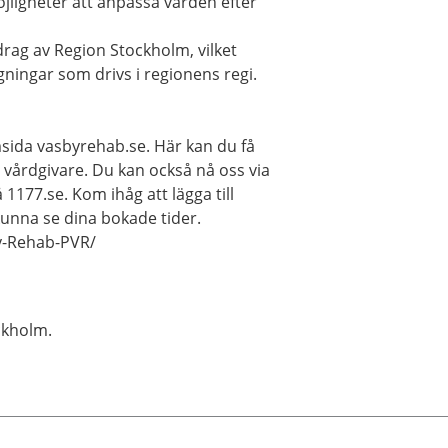
jligheter att anpassa vården efter
drag av Region Stockholm, vilket
ningar som drivs i regionens regi.
msida vasbyrehab.se. Här kan du få
in vårdgivare. Du kan också nå oss via
 1177.se. Kom ihåg att lägga till
kunna se dina bokade tider.
y-Rehab-PVR/
ckholm.