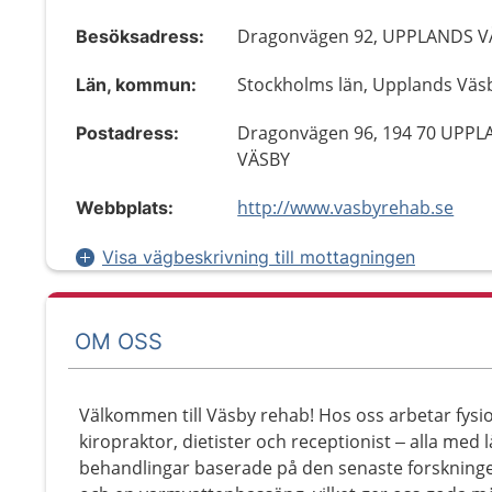
Dragonvägen 92, UPPLANDS V
Besöksadress:
Stockholms län, Upplands Väs
Län, kommun:
Dragonvägen 96, 194 70 UPP
Postadress:
VÄSBY
http://www.vasbyrehab.se
Webbplats:
Visa vägbeskrivning till mottagningen
OM OSS
Välkommen till Väsby rehab! Hos oss arbetar fysi
kiropraktor, dietister och receptionist – alla med
behandlingar baserade på den senaste forskningen