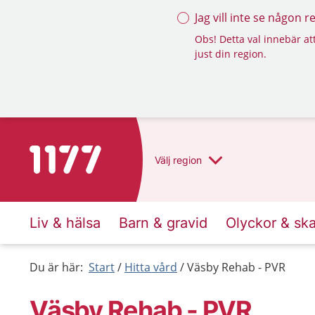
Jag vill inte se någon 
Obs! Detta val innebär att
just din region.
Till startsidan för 1177
Välj
region
Liv & hälsa
Barn & gravid
Olyckor & sk
Du är här:
Start
Hitta vård
Väsby Rehab - PVR
Väsby Rehab - PVR