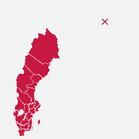
Stäng regionsvälj