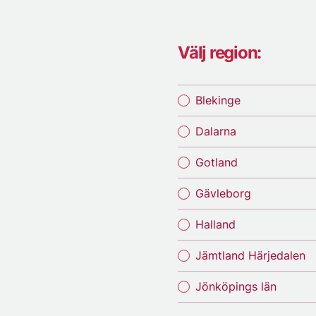
Välj region:
Blekinge
Dalarna
Gotland
Gävleborg
Halland
Jämtland Härjedalen
Jönköpings län