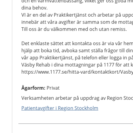
och en varmvattenbassäng, vilket ger oss goda mö
dina behov.
VI är en del av Praktikertjänst och arbetar på upp
innebär att våra avgifter är samma som de mottag
Till oss är du välkommen med och utan remiss.
Det enklaste sättet att kontakta oss är via vår he
hjälp att boka tid, avboka samt ställa frågor till d
vår app Praktikertjänst, på telefon eller logga in på
Väsby Rehab i dina mottagningar på 1177 för att 
https://www.1177.se/hitta-vard/kontaktkort/Vasb
Ägarform
:
Privat
Verksamheten arbetar på uppdrag av Region Sto
Patientavgifter i Region Stockholm