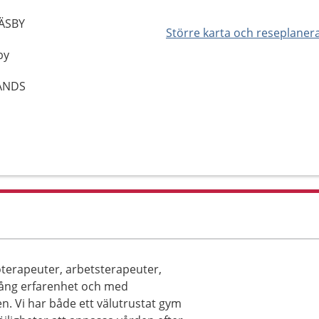
ÄSBY
Större karta och reseplaner
by
LANDS
oterapeuter, arbetsterapeuter,
 lång erfarenhet och med
. Vi har både ett välutrustat gym