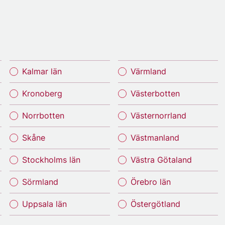
Kalmar län
Värmland
Kronoberg
Västerbotten
Norrbotten
Västernorrland
Skåne
Västmanland
Stockholms län
Västra Götaland
Sörmland
Örebro län
Uppsala län
Östergötland