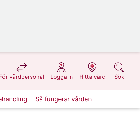
på 1177.se
på 1177.se
på 1177.se
på 1177.se
För vårdpersonal
Logga in
Hitta vård
Sök
ehandling
Så fungerar vården