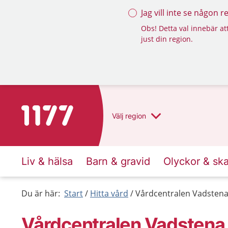
Jag vill inte se någon 
Obs! Detta val innebär att
just din region.
Till startsidan för 1177
Välj
region
Liv & hälsa
Barn & gravid
Olyckor & sk
Du är här:
Start
Hitta vård
Vårdcentralen Vadsten
Vårdcentralen Vadstena