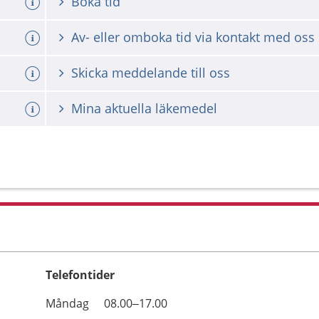
Boka tid
Av- eller omboka tid via kontakt med oss
Skicka meddelande till oss
Mina aktuella läkemedel
Telefontider
Öppettider
Kommentarer
Måndag
08.00–17.00
Dag