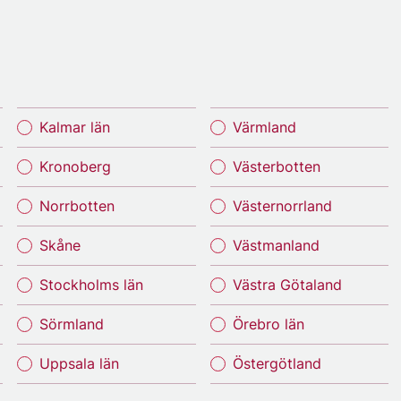
Kalmar län
Värmland
Kronoberg
Västerbotten
Norrbotten
Västernorrland
Skåne
Västmanland
Stockholms län
Västra Götaland
Sörmland
Örebro län
Uppsala län
Östergötland