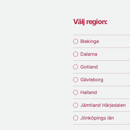
Välj region:
Blekinge
Dalarna
Gotland
Gävleborg
Halland
Jämtland Härjedalen
Jönköpings län