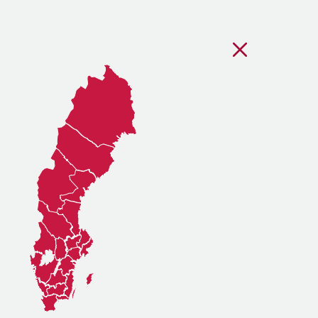
Stäng regionsvälj