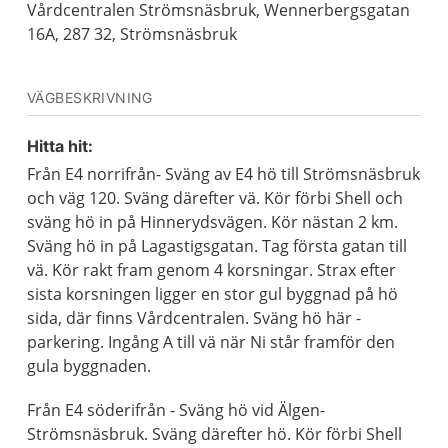
Vårdcentralen Strömsnäsbruk, Wennerbergsgatan
16A, 287 32, Strömsnäsbruk
VÄGBESKRIVNING
Hitta hit:
Från E4 norrifrån- Sväng av E4 hö till Strömsnäsbruk
och väg 120. Sväng därefter vä. Kör förbi Shell och
sväng hö in på Hinnerydsvägen. Kör nästan 2 km.
Sväng hö in på Lagastigsgatan. Tag första gatan till
vä. Kör rakt fram genom 4 korsningar. Strax efter
sista korsningen ligger en stor gul byggnad på hö
sida, där finns Vårdcentralen. Sväng hö här -
parkering. Ingång A till vä när Ni står framför den
gula byggnaden.
Från E4 söderifrån - Sväng hö vid Älgen-
Strömsnäsbruk. Sväng därefter hö. Kör förbi Shell