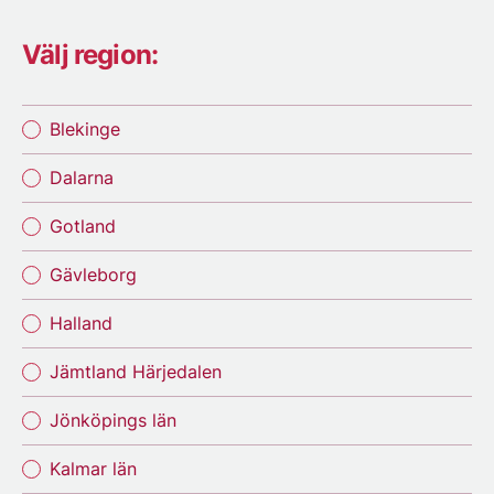
Välj region:
Blekinge
Dalarna
Gotland
Gävleborg
Halland
Jämtland Härjedalen
Jönköpings län
Kalmar län