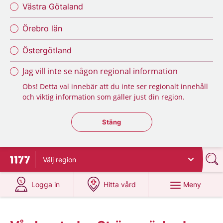
Västra Götaland
Örebro län
Östergötland
Jag vill inte se någon regional information
Obs! Detta val innebär att du inte ser regionalt innehåll
och viktig information som gäller just din region.
Stäng regionsväljaren
Stäng
Välj
region
Till startsidan för 1177
på 1177.se
på 1177.se
Meny
Logga in
Hitta vård