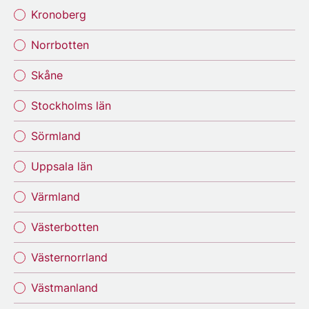
Kronoberg
Norrbotten
Skåne
Stockholms län
Sörmland
Uppsala län
Värmland
Västerbotten
Västernorrland
Västmanland