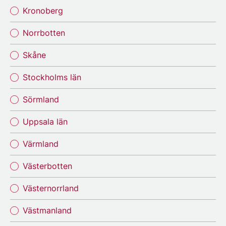
Kronoberg
Norrbotten
Skåne
Stockholms län
Sörmland
Uppsala län
Värmland
Västerbotten
Västernorrland
Västmanland