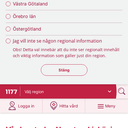
Västra Götaland
Örebro län
Östergötland
Jag vill inte se någon regional information
Obs! Detta val innebär att du inte ser regionalt innehåll
och viktig information som gäller just din region.
Stäng regionsväljaren
Stäng
Välj
region
Till startsidan för 1177
på 1177.se
på 1177.se
Meny
Logga in
Hitta vård