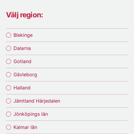
Välj region:
Blekinge
Dalarna
Gotland
Gävleborg
Halland
Jämtland Härjedalen
Jönköpings län
Kalmar län