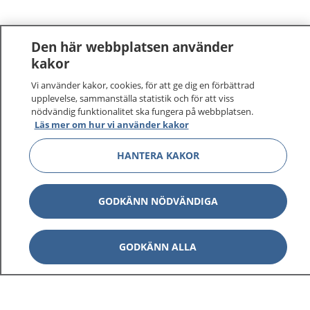
Den här webbplatsen använder
kakor
Vi använder kakor, cookies, för att ge dig en förbättrad
upplevelse, sammanställa statistik och för att viss
nödvändig funktionalitet ska fungera på webbplatsen.
Läs mer om hur vi använder kakor
HANTERA KAKOR
1177
–
tryggt om din hälsa och vård
På 1177.se får du råd om hälsa och information om
GODKÄNN NÖDVÄNDIGA
sjukdomar och vilka mottagningar du kan kontakta.
Logga in för att läsa din journal och göra dina
GODKÄNN ALLA
vårdärenden. Ring telefonnummer 1177 för
sjukvårdsrådgivning dygnet runt.
1177 ger dig råd när du vill må bättre.