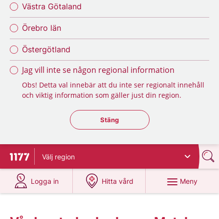
Västra Götaland
Örebro län
Östergötland
Jag vill inte se någon regional information
Obs! Detta val innebär att du inte ser regionalt innehåll
och viktig information som gäller just din region.
Stäng regionsväljaren
Stäng
Välj
region
Till startsidan för 1177
på 1177.se
på 1177.se
Meny
Logga in
Hitta vård