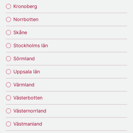
Kronoberg
Norrbotten
Skåne
Stockholms län
Sörmland
Uppsala län
Värmland
Västerbotten
Västernorrland
Västmanland