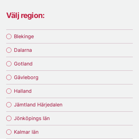
Välj region:
Blekinge
Dalarna
Gotland
Gävleborg
Halland
Jämtland Härjedalen
Jönköpings län
Kalmar län