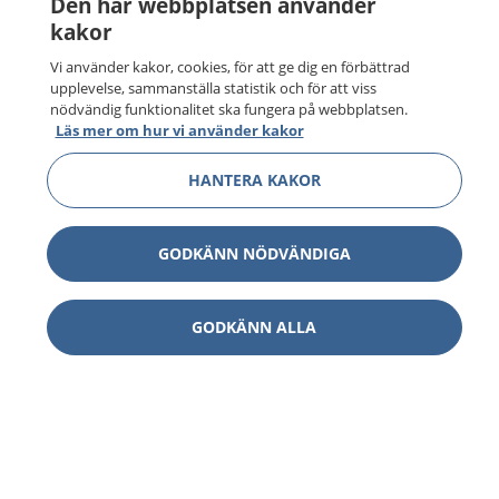
Den här webbplatsen använder
kakor
Vi använder kakor, cookies, för att ge dig en förbättrad
upplevelse, sammanställa statistik och för att viss
nödvändig funktionalitet ska fungera på webbplatsen.
Läs mer om hur vi använder kakor
HANTERA KAKOR
GODKÄNN NÖDVÄNDIGA
1177
–
tryggt om din hälsa och vård
GODKÄNN ALLA
På 1177.se får du råd om hälsa och information om
sjukdomar och vilka mottagningar du kan kontakta.
Logga in för att läsa din journal och göra dina
vårdärenden. Ring telefonnummer 1177 för
sjukvårdsrådgivning dygnet runt.