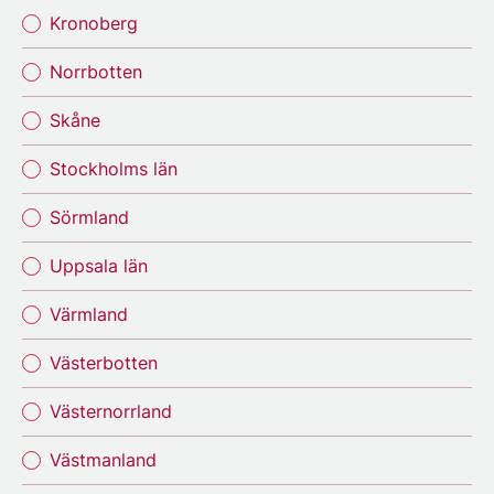
Kronoberg
Norrbotten
Skåne
Stockholms län
Sörmland
Uppsala län
Värmland
Västerbotten
Västernorrland
Västmanland