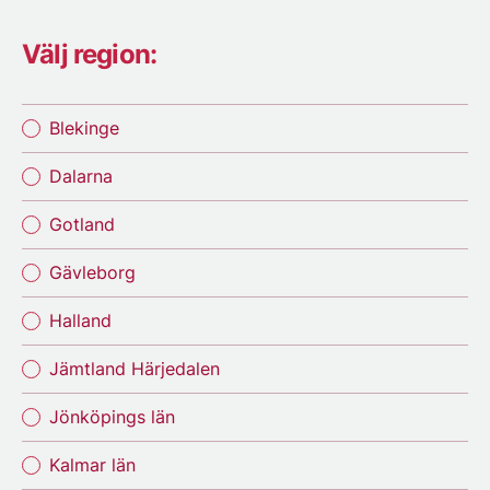
Välj region:
Blekinge
Dalarna
Gotland
Gävleborg
Halland
Jämtland Härjedalen
Jönköpings län
Kalmar län