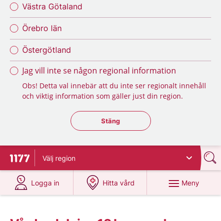
Västra Götaland
Örebro län
Östergötland
Jag vill inte se någon regional information
Obs! Detta val innebär att du inte ser regionalt innehåll
och viktig information som gäller just din region.
Stäng regionsväljaren
Stäng
Välj
region
Till startsidan för 1177
på 1177.se
på 1177.se
Meny
Logga in
Hitta vård