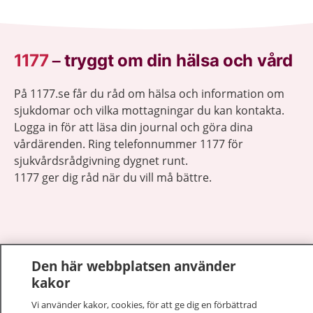
1177
–
tryggt om din hälsa och vård
På 1177.se får du råd om hälsa och information om
sjukdomar och vilka mottagningar du kan kontakta.
Logga in för att läsa din journal och göra dina
vårdärenden. Ring telefonnummer 1177 för
sjukvårdsrådgivning dygnet runt.
1177 ger dig råd när du vill må bättre.
Den här webbplatsen använder
Visa inn
1177 på flera språk
kakor
Visa inn
Vi använder kakor, cookies, för att ge dig en förbättrad
Om 1177