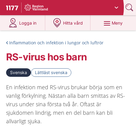
Du har valt region
Värmland
.
Till startsidan för 1177
på 1177.se
på 1177.se
Meny
Logga in
Hitta vård
Inflammation och infektion i lungor och luftrör
RS-virus hos barn
Svenska
Lättläst svenska
En infektion med RS-virus brukar börja som en
vanlig förkylning. Nästan alla barn smittas av RS-
virus under sina första två år. Oftast är
sjukdomen lindrig, men en del barn kan bli
allvarligt sjuka.