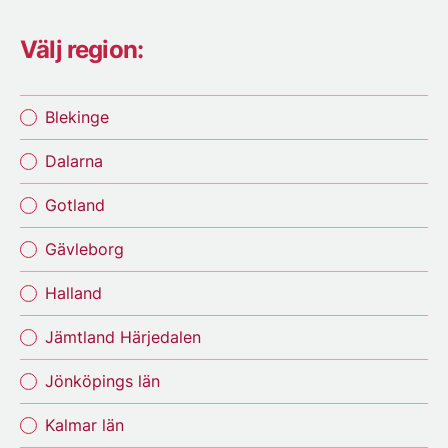
Välj region:
Blekinge
Dalarna
Gotland
Gävleborg
Halland
Jämtland Härjedalen
Jönköpings län
Kalmar län