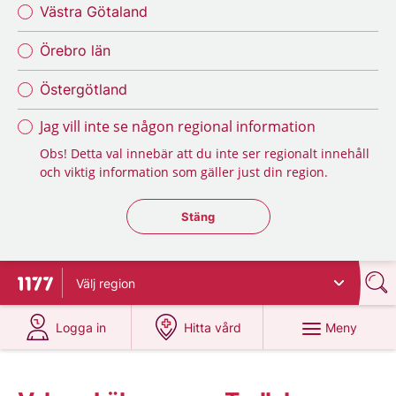
Västra Götaland
Örebro län
Östergötland
Jag vill inte se någon regional information
Obs! Detta val innebär att du inte ser regionalt innehåll
och viktig information som gäller just din region.
Stäng regionsväljaren
Stäng
Välj
region
Till startsidan för 1177
på 1177.se
på 1177.se
Meny
Logga in
Hitta vård