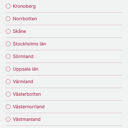
Kronoberg
Norrbotten
Skåne
Stockholms län
Sörmland
Uppsala län
Värmland
Västerbotten
Västernorrland
Västmanland