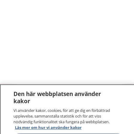
Den här webbplatsen använder
1177
–
tryggt om din hälsa och vård
kakor
Vi använder kakor, cookies, för att ge dig en förbättrad
På 1177.se får du råd om hälsa och information om
upplevelse, sammanställa statistik och för att viss
sjukdomar och vilka mottagningar du kan kontakta.
nödvändig funktionalitet ska fungera på webbplatsen.
Logga in för att läsa din journal och göra dina
Läs mer om hur vi använder kakor