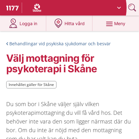
Du har valt region
Skåne
.
Till startsidan för 1177
på 1177.se
på 1177.se
Meny
Logga in
Hitta vård
Behandlingar vid psykiska sjukdomar och besvär
Välj mottagning för
psykoterapi i Skåne
Innehållet gäller för Skåne
Innehållet gäller för Skåne
Du som bor i Skåne väljer själv vilken
psykoterapimottagning du vill få vård hos. Det
behöver inte vara den som ligger närmast där du
bor. Om du inte är nöjd med den mottagning
som du har valt kan du byta.