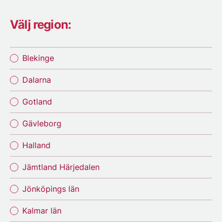
Välj region:
Blekinge
Dalarna
Gotland
Gävleborg
Halland
Jämtland Härjedalen
Jönköpings län
Kalmar län