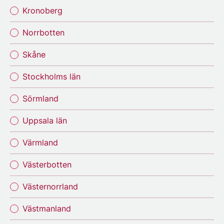
Kronoberg
Norrbotten
Skåne
Stockholms län
Sörmland
Uppsala län
Värmland
Västerbotten
Västernorrland
Västmanland