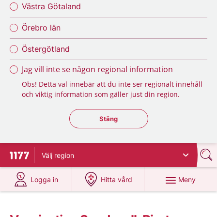
Västra Götaland
Örebro län
Östergötland
Jag vill inte se någon regional information
Obs! Detta val innebär att du inte ser regionalt innehåll
och viktig information som gäller just din region.
Stäng regionsväljaren
Stäng
Välj
region
Till startsidan för 1177
på 1177.se
på 1177.se
Meny
Logga in
Hitta vård