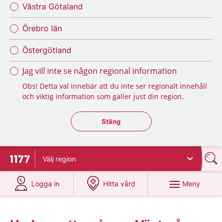
Västra Götaland
Örebro län
Östergötland
Jag vill inte se någon regional information
Obs! Detta val innebär att du inte ser regionalt innehåll
och viktig information som gäller just din region.
Stäng regionsväljaren
Stäng
Välj
region
Till startsidan för 1177
på 1177.se
på 1177.se
Meny
Logga in
Hitta vård