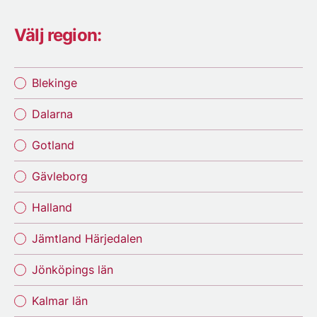
Välj region:
Blekinge
Dalarna
Gotland
Gävleborg
Halland
Jämtland Härjedalen
Jönköpings län
Kalmar län