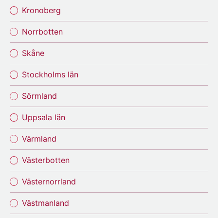
Kronoberg
Norrbotten
Skåne
Stockholms län
Sörmland
Uppsala län
Värmland
Västerbotten
Västernorrland
Västmanland