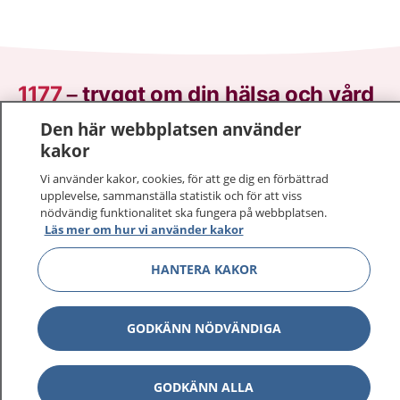
1177
–
tryggt om din hälsa och vård
Den här webbplatsen använder
På 1177.se får du råd om hälsa och information om
kakor
sjukdomar och vilka mottagningar du kan kontakta.
Logga in för att läsa din journal och göra dina
Vi använder kakor, cookies, för att ge dig en förbättrad
upplevelse, sammanställa statistik och för att viss
vårdärenden. Ring telefonnummer 1177 för
nödvändig funktionalitet ska fungera på webbplatsen.
sjukvårdsrådgivning dygnet runt.
Läs mer om hur vi använder kakor
1177 ger dig råd när du vill må bättre.
HANTERA KAKOR
GODKÄNN NÖDVÄNDIGA
Visa inn
1177 på flera språk
GODKÄNN ALLA