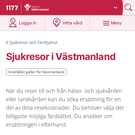
Du har valt region
Västmanland
.
Till startsidan för 1177
på 1177.se
på 1177.se
Meny
Logga in
Hitta vård
Sjukresor och färdtjänst
Sjukresor i Västmanland
Innehållet gäller för Västmanland
Innehållet gäller för Västmanland
När du reser till och från hälso- och sjukvården
eller tandvården kan du söka ersättning för en
del av dina resekostnader. Du behöver välja det
billigaste möjliga färdsättet. Du ansöker om
ersättningen i efterhand.