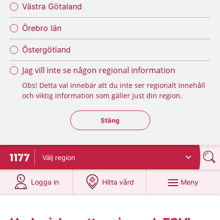
Västra Götaland
Örebro län
Östergötland
Jag vill inte se någon regional information
Obs! Detta val innebär att du inte ser regionalt innehåll
och viktig information som gäller just din region.
Stäng regionsväljaren
Stäng
Välj
region
Till startsidan för 1177
på 1177.se
på 1177.se
Meny
Logga in
Hitta vård