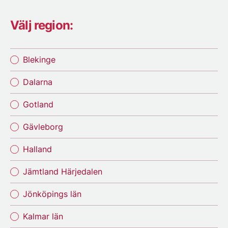
Välj region:
Blekinge
Dalarna
Gotland
Gävleborg
Halland
Jämtland Härjedalen
Jönköpings län
Kalmar län