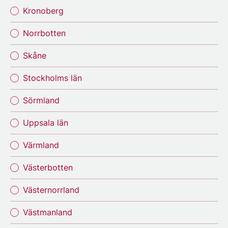
Kronoberg
Norrbotten
Skåne
Stockholms län
Sörmland
Uppsala län
Värmland
Västerbotten
Västernorrland
Västmanland