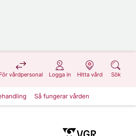
på 1177.se
på 1177.se
på 1177.se
på 1177.se
För vårdpersonal
Logga in
Hitta vård
Sök
ehandling
Så fungerar vården