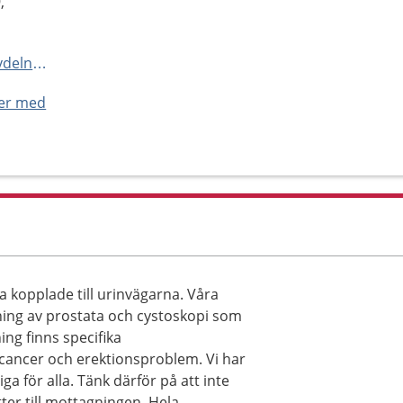
,
http://www.nusjukvarden.se/avdelningar-och-mottagningar/urologmottagning/
ner med
 kopplade till urinvägarna. Våra
ning av prostata och cystoskopi som
ng finns specifika
cancer och erektionsproblem. Vi har
ga för alla. Tänk därför på att inte
ter till mottagningen. Hela