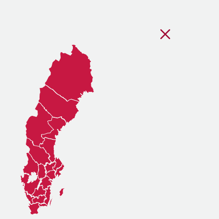
Stäng regionsvälj