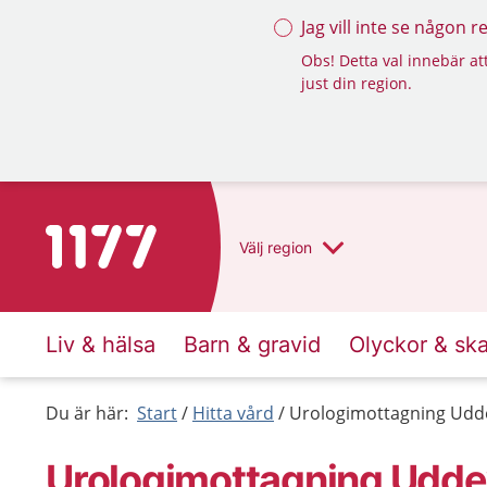
Jag vill inte se någon 
Obs! Detta val innebär att
just din region.
Till startsidan för 1177
Välj
region
Liv & hälsa
Barn & gravid
Olyckor & sk
Du är här:
Start
Hitta vård
Urologimottagning Udde
Urologimottagning Uddev