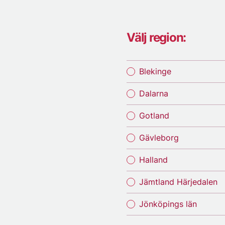
Välj region:
Blekinge
Dalarna
Gotland
Gävleborg
Halland
Jämtland Härjedalen
Jönköpings län