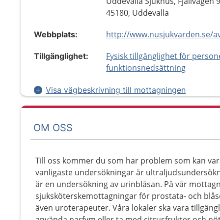
Uddevalla Sjukhus, Fjällvägen 9
45180, Uddevalla
Webbplats:
Fysisk tillgänglighet för perso
Tillgänglighet:
funktionsnedsättning
Visa vägbeskrivning till mottagningen
OM OSS
Till oss kommer du som har problem som kan vara
vanligaste undersökningar är ultraljudsundersök
är en undersökning av urinblåsan. På vår mottagni
sjuksköterskemottagningar för prostata- och blås
även uroterapeuter. Våra lokaler ska vara tillgängli
använda parfym eller ta med citrusfrukter och nöt