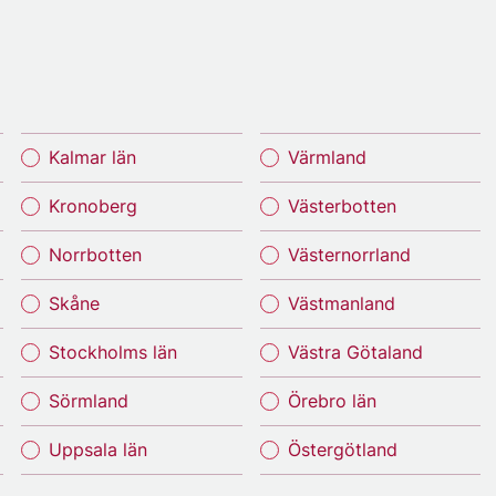
Kalmar län
Värmland
Kronoberg
Västerbotten
Norrbotten
Västernorrland
Skåne
Västmanland
Stockholms län
Västra Götaland
Sörmland
Örebro län
Uppsala län
Östergötland