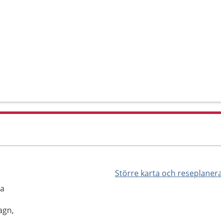
Större karta och reseplaner
la
agn,