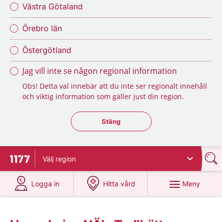
Västra Götaland
Örebro län
Östergötland
Jag vill inte se någon regional information
Obs! Detta val innebär att du inte ser regionalt innehåll
och viktig information som gäller just din region.
Stäng regionsväljaren
Stäng
Välj
region
Till startsidan för 1177
på 1177.se
på 1177.se
Meny
Logga in
Hitta vård