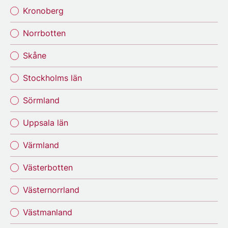
Kronoberg
Norrbotten
Skåne
Stockholms län
Sörmland
Uppsala län
Värmland
Västerbotten
Västernorrland
Västmanland