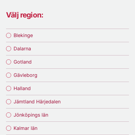
Välj region:
Blekinge
Dalarna
Gotland
Gävleborg
Halland
Jämtland Härjedalen
Jönköpings län
Kalmar län