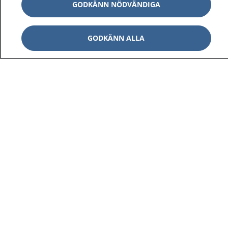
GODKÄNN NÖDVÄNDIGA
GODKÄNN ALLA
1177
–
tryggt om din hälsa och vård
På 1177.se får du råd om hälsa och information om