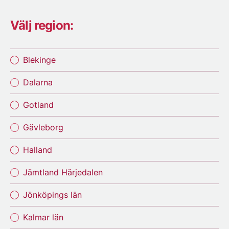
Välj region:
Blekinge
Dalarna
Gotland
Gävleborg
Halland
Jämtland Härjedalen
Jönköpings län
Kalmar län