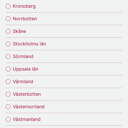
Kronoberg
Norrbotten
Skåne
Stockholms län
Sörmland
Uppsala län
Värmland
Västerbotten
Västernorrland
Västmanland