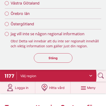
Västra Götaland
Örebro län
Östergötland
Jag vill inte se någon regional information
Obs! Detta val innebär att du inte ser regionalt innehåll
och viktig information som gäller just din region.
Stäng regionsväljaren
Stäng
Välj
region
Till startsidan för 1177
på 1177.se
på 1177.se
Meny
Logga in
Hitta vård