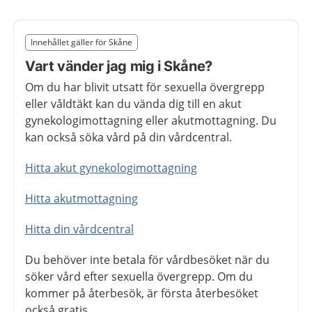
Slut på det regionala tillägget från region Skåne
Innehållet gäller för Skåne
Nedan innehåll gäller region Skåne
Vart vänder jag mig i Skåne?
Om du har blivit utsatt för sexuella övergrepp
eller våldtäkt kan du vända dig till en akut
gynekologimottagning eller akutmottagning. Du
kan också söka vård på din vårdcentral.
Hitta akut gynekologimottagning
Hitta akutmottagning
Hitta din vårdcentral
Du behöver inte betala för vårdbesöket när du
söker vård efter sexuella övergrepp. Om du
kommer på återbesök, är första återbesöket
också gratis.