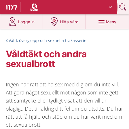
Du har valt region
Skåne
.
Till startsidan för 1177
på 1177.se
på 1177.se
Meny
Logga in
Hitta vård
Våld, övergrepp och sexuella trakasserier
Våldtäkt och andra
sexualbrott
Ingen har rätt att ha sex med dig om du inte vill.
Att göra något sexuellt mot någon som inte gett
sitt samtycke eller tydligt visat att den vill är
olagligt. Det är aldrig ditt fel om du utsätts. Du har
rätt att få hjälp och stöd om du har varit med om
ett sexualbrott.