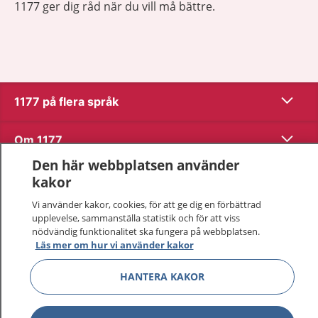
1177 ger dig råd när du vill må bättre.
Visa inn
1177 på flera språk
Visa inn
Om 1177
Den här webbplatsen använder
Visa inn
Kontakt
kakor
Vi använder kakor, cookies, för att ge dig en förbättrad
upplevelse, sammanställa statistik och för att viss
Behandling av personuppgifter
nödvändig funktionalitet ska fungera på webbplatsen.
Läs mer om hur vi använder kakor
Hantering av kakor
HANTERA KAKOR
Inställningar för kakor