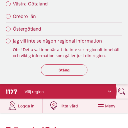
Västra Götaland
Örebro län
Östergötland
Jag vill inte se någon regional information
Obs! Detta val innebär att du inte ser regionalt innehåll
och viktig information som gäller just din region.
Stäng regionsväljaren
Stäng
Välj
region
Till startsidan för 1177
på 1177.se
på 1177.se
Meny
Logga in
Hitta vård