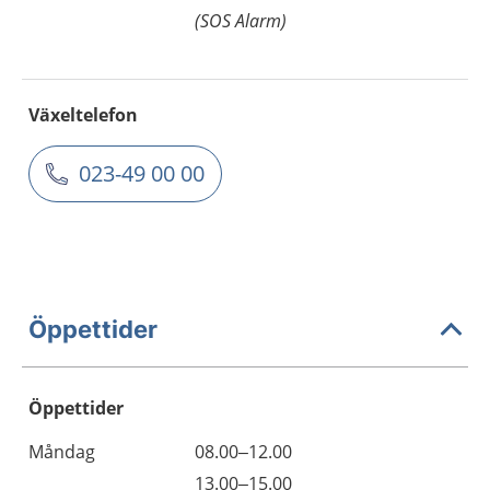
(SOS Alarm)
Växeltelefon
023-49 00 00
Öppettider
Öppettider
Öppettider
Kommentarer
Måndag
08.00–12.00
Dag
Måndag
13.00–15.00