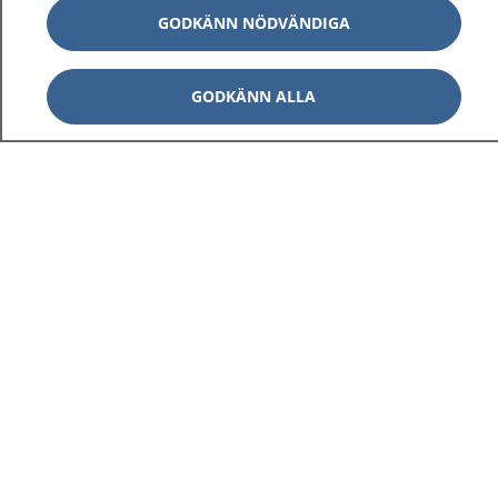
GODKÄNN NÖDVÄNDIGA
GODKÄNN ALLA
1177
–
tryggt om din hälsa och vård
På 1177.se får du råd om hälsa och information om
sjukdomar och vilka mottagningar du kan kontakta.
Logga in för att läsa din journal och göra dina
vårdärenden. Ring telefonnummer 1177 för
sjukvårdsrådgivning dygnet runt.
1177 ger dig råd när du vill må bättre.