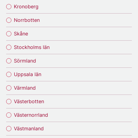
Kronoberg
Norrbotten
Skåne
Stockholms län
Sörmland
Uppsala län
Värmland
Västerbotten
Västernorrland
Västmanland