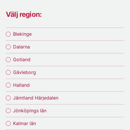
Välj region:
Blekinge
Dalarna
Gotland
Gävleborg
Halland
Jämtland Härjedalen
Jönköpings län
Kalmar län